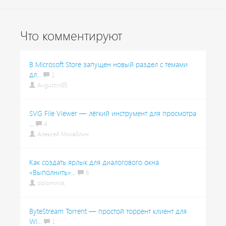
Что комментируют
В Microsoft Store запущен новый раздел с темами
дл...
1
Avgustin85
SVG File Viewer — лёгкий инструмент для просмотра
...
4
Алексей Михайлин
Как создать ярлык для диалогового окна
«Выполнить»...
6
oblominsk
ByteStream Torrent — простой торрент клиент для
Wi...
1