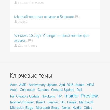
Ермахан Танатаров
Microsoft тестирует вкладки в Блокноте
1
ATARIG
Windows 10 Login Changer — легко меняем фон
экрана...
6
Дамир Аюпов
Ключевые темы
Acer
,
AMD
,
Anniversary Update
,
April 2018 Update
,
ARM
,
Asus
,
Continuum
,
Cortana
,
Creators Update
,
Dell
,
Insider Preview
Fall Creators Update
,
HoloLens
,
HP
,
,
Lumia
Microsoft
Internet Explorer
,
Kinect
,
Lenovo
,
LG
,
,
,
Microsoft Edge
Microsoft Store
,
,
Nokia
,
Nvidia
,
Office
,