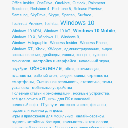
Office Insider
,
OneDrive
,
OneNote
,
Outlook
,
Rainmeter
,
Redstone
,
Redstone 4
,
Redstone 5
,
Release Preview
,
Surface
Samsung
,
SkyDrive
,
Skype
,
Spartan
,
,
Windows 10
Technical Preview
,
Toshiba
,
,
Windows 10 Mobile
Windows 10 ARM
,
Windows 10 IoT
,
,
Windows 10 X
,
Windows 11
,
Windows 9
,
Windows Holographic
,
Windows Insider
,
Windows Phone
,
Xbox
Windows RT
,
,
XWidget
,
администрирование
,
видео
,
восстановление
,
драйверы
,
иконки
,
концепт
,
курсоры
,
настройка интерфейса
моноблоки
,
,
начальный экран
,
обновление
обои
ноутбуки
,
,
,
оптимизация
,
планшеты
скриншоты
,
рабочий стол
,
скидки
,
скины
,
,
смартфоны
темы
,
Смешанная реальность
,
статистика
,
,
установка
,
мобильные устройства
,
Полезные статьи и рекомендации
,
носимые устройства
,
всё для офиса и IT
,
игры для ПК и консолей
,
полезный софт
,
IT-услуги
,
интернет и сети
,
финансы
,
гаджеты и техника для дома
,
игры и приложения для мобильных
,
онлайн-сервисы
,
гаджеты китайских брендов
,
компьютеры и технологии
,
защита и безопасность
,
Серверы и сетевое оборудование
,