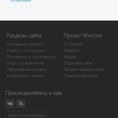
оптимизация
Разделы сайта
Проект Wincore
Последние новости
О проекте
Советы и инструкции
Новости
Программы и приложения
Форум
Игры и развлечения
Обратная связь
Оформление системы
Общие правила сайта
Устройства и железо
Правила общения
Присоединяйтесь к нам
Зарегистрироваться