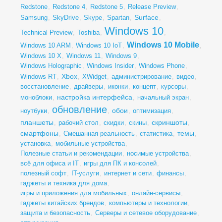
Redstone
,
Redstone 4
,
Redstone 5
,
Release Preview
,
Surface
Samsung
,
SkyDrive
,
Skype
,
Spartan
,
,
Windows 10
Technical Preview
,
Toshiba
,
,
Windows 10 Mobile
Windows 10 ARM
,
Windows 10 IoT
,
,
Windows 10 X
,
Windows 11
,
Windows 9
,
Windows Holographic
,
Windows Insider
,
Windows Phone
,
Xbox
Windows RT
,
,
XWidget
,
администрирование
,
видео
,
восстановление
,
драйверы
,
иконки
,
концепт
,
курсоры
,
настройка интерфейса
моноблоки
,
,
начальный экран
,
обновление
обои
ноутбуки
,
,
,
оптимизация
,
планшеты
скриншоты
,
рабочий стол
,
скидки
,
скины
,
,
смартфоны
темы
,
Смешанная реальность
,
статистика
,
,
установка
,
мобильные устройства
,
Полезные статьи и рекомендации
,
носимые устройства
,
всё для офиса и IT
,
игры для ПК и консолей
,
полезный софт
,
IT-услуги
,
интернет и сети
,
финансы
,
гаджеты и техника для дома
,
игры и приложения для мобильных
,
онлайн-сервисы
,
гаджеты китайских брендов
,
компьютеры и технологии
,
защита и безопасность
,
Серверы и сетевое оборудование
,