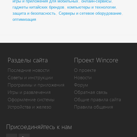
игры и приложения для мобильных
,
онлайн-сервисы
,
гаджеты китайских брендов
,
компьютеры и технологии
,
защита и безопасность
,
Серверы и сетевое оборудование
,
оптимизация
Разделы сайта
Проект Wincore
Последние новости
О проекте
Советы и инструкции
Новости
Программы и приложения
Форум
Игры и развлечения
Обратная связь
Оформление системы
Общие правила сайта
Устройства и железо
Правила общения
Присоединяйтесь к нам