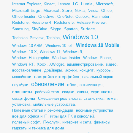
Lumia
Microsoft
Internet Explorer
,
Kinect
,
Lenovo
,
LG
,
,
,
Microsoft Edge
Microsoft Store
,
,
Nokia
,
Nvidia
,
Office
,
Office Insider
,
OneDrive
,
OneNote
,
Outlook
,
Rainmeter
,
Redstone
,
Redstone 4
,
Redstone 5
,
Release Preview
,
Surface
Samsung
,
SkyDrive
,
Skype
,
Spartan
,
,
Windows 10
Technical Preview
,
Toshiba
,
,
Windows 10 Mobile
Windows 10 ARM
,
Windows 10 IoT
,
,
Windows 10 X
,
Windows 11
,
Windows 9
,
Windows Holographic
,
Windows Insider
,
Windows Phone
,
Xbox
Windows RT
,
,
XWidget
,
администрирование
,
видео
,
восстановление
,
драйверы
,
иконки
,
концепт
,
курсоры
,
настройка интерфейса
моноблоки
,
,
начальный экран
,
обновление
обои
ноутбуки
,
,
,
оптимизация
,
планшеты
скриншоты
,
рабочий стол
,
скидки
,
скины
,
,
смартфоны
темы
,
Смешанная реальность
,
статистика
,
,
установка
,
мобильные устройства
,
Полезные статьи и рекомендации
,
носимые устройства
,
всё для офиса и IT
,
игры для ПК и консолей
,
полезный софт
,
IT-услуги
,
интернет и сети
,
финансы
,
гаджеты и техника для дома
,