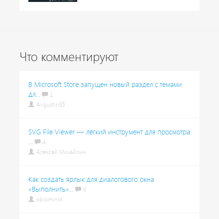
Что комментируют
В Microsoft Store запущен новый раздел с темами
дл...
1
Avgustin85
SVG File Viewer — лёгкий инструмент для просмотра
...
4
Алексей Михайлин
Как создать ярлык для диалогового окна
«Выполнить»...
6
oblominsk