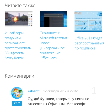
Читайте также
Инсайдеры
Скриншоты:
получили
Microsoft готовит
Office 2013 будет
возможность
новое
распространяться
протестировать
универсальное
по подписке
3D-эффекты
приложение
Story Remix
Office Lens
Комментарии
1
kalsertlt
12 октября 2017 в 22:32
Оу, да! Функции, которые ну никак не
2
относятся к Офисным, Мелкософт