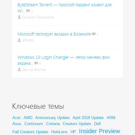
ByteStream Torrent — простой торрент клиент для
Wi...
1
Ермахан Танатаров
Microsoft тестирует вкладки в Блокноте
1
ATARIG
Windows 10 Login Changer — легко меняем фон
экрана...
6
Дамир Аюпов
Ключевые темы
Acer
,
AMD
,
Anniversary Update
,
April 2018 Update
,
ARM
,
Asus
,
Continuum
,
Cortana
,
Creators Update
,
Dell
,
Insider Preview
Fall Creators Update
,
HoloLens
,
HP
,
,