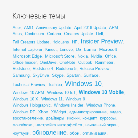
Ключевые темы
Acer
,
AMD
,
Anniversary Update
,
April 2018 Update
,
ARM
,
Asus
,
Continuum
,
Cortana
,
Creators Update
,
Dell
,
Insider Preview
Fall Creators Update
,
HoloLens
,
HP
,
,
Lumia
Microsoft
Internet Explorer
,
Kinect
,
Lenovo
,
LG
,
,
,
Microsoft Edge
Microsoft Store
,
,
Nokia
,
Nvidia
,
Office
,
Office Insider
,
OneDrive
,
OneNote
,
Outlook
,
Rainmeter
,
Redstone
,
Redstone 4
,
Redstone 5
,
Release Preview
,
Surface
Samsung
,
SkyDrive
,
Skype
,
Spartan
,
,
Windows 10
Technical Preview
,
Toshiba
,
,
Windows 10 Mobile
Windows 10 ARM
,
Windows 10 IoT
,
,
Windows 10 X
,
Windows 11
,
Windows 9
,
Windows Holographic
,
Windows Insider
,
Windows Phone
,
Xbox
Windows RT
,
,
XWidget
,
администрирование
,
видео
,
восстановление
,
драйверы
,
иконки
,
концепт
,
курсоры
,
настройка интерфейса
моноблоки
,
,
начальный экран
,
обновление
обои
ноутбуки
,
,
,
оптимизация
,