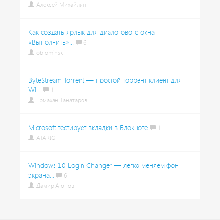
Алексей Михайлин
Как создать ярлык для диалогового окна
«Выполнить»...
6
oblominsk
ByteStream Torrent — простой торрент клиент для
Wi...
1
Ермахан Танатаров
Microsoft тестирует вкладки в Блокноте
1
ATARIG
Windows 10 Login Changer — легко меняем фон
экрана...
6
Дамир Аюпов