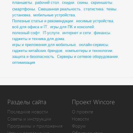
планшеты
скриншоты
,
рабочий стол
,
скидки
,
скины
,
,
смартфоны
темы
,
Смешанная реальность
,
статистика
,
,
установка
,
мобильные устройства
,
Полезные статьи и рекомендации
,
носимые устройства
,
всё для офиса и IT
,
игры для ПК и консолей
,
полезный софт
,
IT-услуги
,
интернет и сети
,
финансы
,
гаджеты и техника для дома
,
игры и приложения для мобильных
,
онлайн-сервисы
,
гаджеты китайских брендов
,
компьютеры и технологии
,
защита и безопасность
,
Серверы и сетевое оборудование
,
оптимизация
Разделы сайта
Проект Wincore
Последние новости
О проекте
Советы и инструкции
Новости
Программы и приложения
Форум