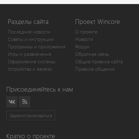
Разделы сайта
Проект Wincore
Последние новости
О проекте
Советы и инструкции
Новости
Программы и приложения
Форум
Игры и развлечения
Обратная связь
Оформление системы
Общие правила сайта
Устройства и железо
Правила общения
Присоединяйтесь к нам
Зарегистрироваться
Кратко о проекте