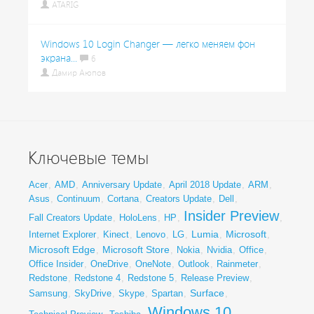
ATARIG
Windows 10 Login Changer — легко меняем фон
экрана...
6
Дамир Аюпов
Ключевые темы
Acer
,
AMD
,
Anniversary Update
,
April 2018 Update
,
ARM
,
Asus
,
Continuum
,
Cortana
,
Creators Update
,
Dell
,
Insider Preview
Fall Creators Update
,
HoloLens
,
HP
,
,
Lumia
Microsoft
Internet Explorer
,
Kinect
,
Lenovo
,
LG
,
,
,
Microsoft Edge
Microsoft Store
,
,
Nokia
,
Nvidia
,
Office
,
Office Insider
,
OneDrive
,
OneNote
,
Outlook
,
Rainmeter
,
Redstone
,
Redstone 4
,
Redstone 5
,
Release Preview
,
Surface
Samsung
,
SkyDrive
,
Skype
,
Spartan
,
,
Windows 10