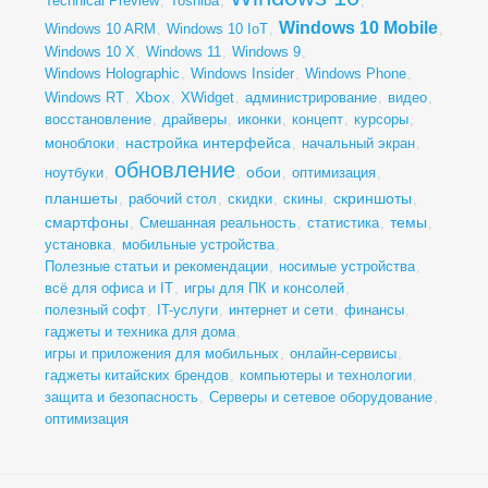
Technical Preview
,
Toshiba
,
,
Windows 10 Mobile
Windows 10 ARM
,
Windows 10 IoT
,
,
Windows 10 X
,
Windows 11
,
Windows 9
,
Windows Holographic
,
Windows Insider
,
Windows Phone
,
Xbox
Windows RT
,
,
XWidget
,
администрирование
,
видео
,
восстановление
,
драйверы
,
иконки
,
концепт
,
курсоры
,
настройка интерфейса
моноблоки
,
,
начальный экран
,
обновление
обои
ноутбуки
,
,
,
оптимизация
,
планшеты
скриншоты
,
рабочий стол
,
скидки
,
скины
,
,
смартфоны
темы
,
Смешанная реальность
,
статистика
,
,
установка
,
мобильные устройства
,
Полезные статьи и рекомендации
,
носимые устройства
,
всё для офиса и IT
,
игры для ПК и консолей
,
полезный софт
,
IT-услуги
,
интернет и сети
,
финансы
,
гаджеты и техника для дома
,
игры и приложения для мобильных
,
онлайн-сервисы
,
гаджеты китайских брендов
,
компьютеры и технологии
,
защита и безопасность
,
Серверы и сетевое оборудование
,
оптимизация