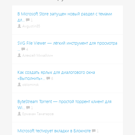
В Microsoft Store запущен новый раздел с темами
дл...
1
Avgustin85
SVG File Viewer — лёгкий инструмент для просмотра
...
4
Алексей Михайлин
Как создать ярлык для диалогового окна
«Выполнить»...
6
oblominsk
ByteStream Torrent — простой торрент клиент для
Wi...
1
Ермахан Танатаров
Microsoft тестирует вкладки в Блокноте
1