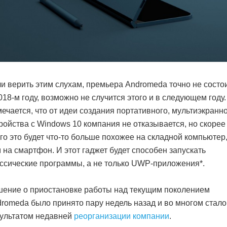
и верить этим слухам, премьера Andromeda точно не состо
018-м году, возможно не случится этого и в следующем году.
ечается, что от идеи создания портативного, мультиэкранн
ройства с Windows 10 компания не отказывается, но скорее
го это будет что-то больше похожее на складной компьютер
 на смартфон. И этот гаджет будет способен запускать
ссические программы, а не только UWP-приложения*.
ение о приостановке работы над текущим поколением
romeda было принято пару недель назад и во многом стало
ультатом недавней
реорганизации компании
.