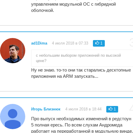
управлением модульной ОС с гибридной
оболочкой.
ad1Dima
4 июля 2018 в 07:33
1
с небольшим выбором приложений по высокой
цене?
Ну не знаю. то-то они так старались десктопные
приложения на ARM запускать...
Игорь Близнюк
4 июля 2018 в 18:44
1
Про выпуск необходимых изменений в редстоун
5 полная ересь. По всем слухам Андромеда
работает на переработанной в модульную винде