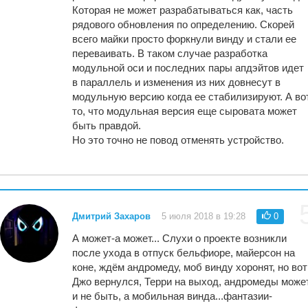
Которая не может разрабатываться как, часть
рядового обновления по определению. Скорей
всего майки просто форкнули винду и стали ее
переваивать. В таком случае разработка
модульной оси и последних пары апдэйтов идет
в параллель и изменения из них довнесут в
модульную версию когда ее стабилизируют. А во
то, что модульная версия еще сыровата может
быть правдой.
Но это точно не повод отменять устройство.
Дмитрий Захаров
5 июля 2018 в 19:28
0
А может-а может... Слухи о проекте возникли
после ухода в отпуск бельфиоре, майерсон на
коне, ждём андромеду, моб винду хоронят, но вот
Джо вернулся, Терри на выход, андромеды може
и не быть, а мобильная винда...фантазии-