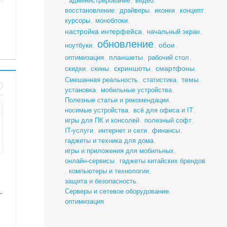
,
администрирование
,
видео
,
восстановление
,
драйверы
,
иконки
,
концепт
,
курсоры
,
моноблоки
,
настройка интерфейса
,
начальный экран
,
обновление
обои
ноутбуки
,
,
,
планшеты
оптимизация
,
,
рабочий стол
,
скриншоты
смартфоны
скидки
,
скины
,
,
,
темы
Смешанная реальность
,
статистика
,
,
2
установка
,
мобильные устройства
,
Полезные статьи и рекомендации
,
носимые устройства
,
всё для офиса и IT
,
игры для ПК и консолей
,
полезный софт
,
IT-услуги
,
интернет и сети
,
финансы
,
гаджеты и техника для дома
,
игры и приложения для мобильных
,
онлайн-сервисы
,
гаджеты китайских брендов
,
компьютеры и технологии
,
защита и безопасность
,
.
Серверы и сетевое оборудование
,
оптимизация