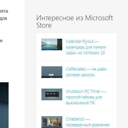
екта
Интересное из Microsoft
 для
Store
и
ля
Calendar Flyout —
календарь для панели
о
задач из Windows 10
Caffeinated — не даём
системе заснуть
Shutdown PC Timer —
простой таймер для
выключения ПК
Cinebench —
проверенный временем