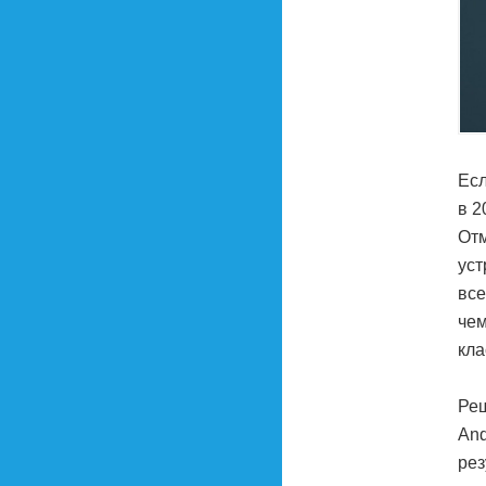
Есл
в 2
Отм
уст
все
чем
кла
Реш
And
рез