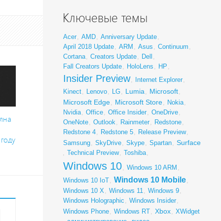
Ключевые темы
Acer
,
AMD
,
Anniversary Update
,
April 2018 Update
,
ARM
,
Asus
,
Continuum
,
Cortana
,
Creators Update
,
Dell
,
Fall Creators Update
,
HoloLens
,
HP
,
Insider Preview
,
Internet Explorer
,
Lumia
Microsoft
Kinect
,
Lenovo
,
LG
,
,
,
Microsoft Edge
Microsoft Store
,
,
Nokia
,
Nvidia
,
Office
,
Office Insider
,
OneDrive
,
олна
OneNote
,
Outlook
,
Rainmeter
,
Redstone
,
Redstone 4
,
Redstone 5
,
Release Preview
,
 году
Surface
Samsung
,
SkyDrive
,
Skype
,
Spartan
,
,
Technical Preview
,
Toshiba
,
Windows 10
,
Windows 10 ARM
,
Windows 10 Mobile
Windows 10 IoT
,
,
Windows 10 X
,
Windows 11
,
Windows 9
,
Windows Holographic
,
Windows Insider
,
1
Xbox
Windows Phone
,
Windows RT
,
,
XWidget