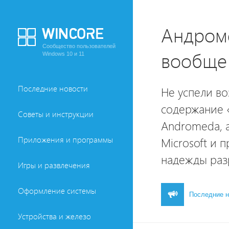
Андром
Сообщество пользователей
вообще
Windows 10 и 11
Последние новости
Не успели во
содержание «
Советы и инструкции
Andromeda, 
Приложения и программы
Microsoft и 
надежды раз
Игры и развлечения
Оформление системы
Последние н
Устройства и железо