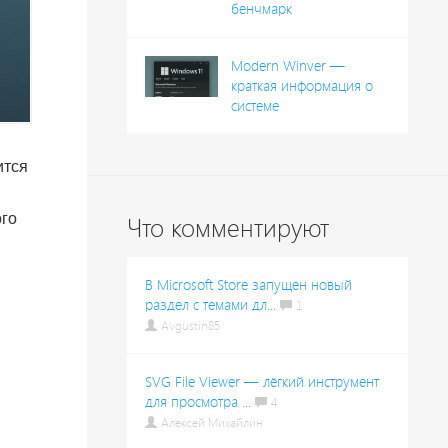
бенчмарк
Modern Winver —
краткая информация о
системе
ится
ого
Что комментируют
,
В Microsoft Store запущен новый
раздел с темами дл...
1
Avgustin85
SVG File Viewer — лёгкий инструмент
для просмотра ...
4
Алексей Михайлин