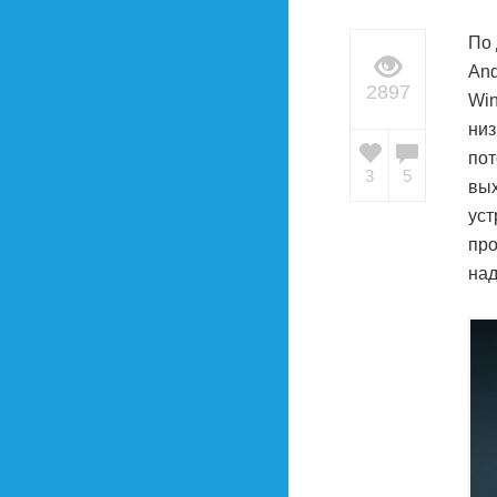
По 
And
2897
Win
низ
пот
3
5
вых
уст
про
над