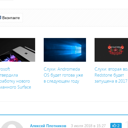
Вконтакте
rosoft
Слухи: Andromeda
Слухи: вторая в
твердила
OS будет готова уже
Redstone будет
работку нового
в следующем году
запущена в 2017
манного Surface
Алексей Плотников
3 июля 2018 в 15:27
2