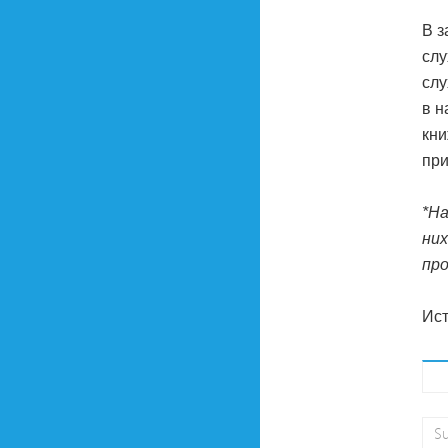
В з
слу
слу
в 
кни
при
*На
них
пр
Ист
Su