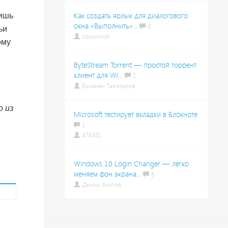
лишь
Как создать ярлык для диалогового
окна «Выполнить»...
6
ьи
oblominsk
ому
ByteStream Torrent — простой торрент
клиент для Wi...
1
Ермахан Танатаров
о из
Microsoft тестирует вкладки в Блокноте
1
ATARIG
Windows 10 Login Changer — легко
меняем фон экрана...
6
Дамир Аюпов