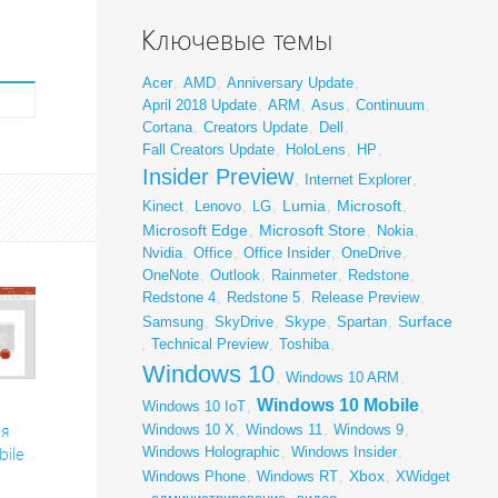
Ключевые темы
Acer
,
AMD
,
Anniversary Update
,
April 2018 Update
,
ARM
,
Asus
,
Continuum
,
Cortana
,
Creators Update
,
Dell
,
Fall Creators Update
,
HoloLens
,
HP
,
Insider Preview
,
Internet Explorer
,
Lumia
Microsoft
Kinect
,
Lenovo
,
LG
,
,
,
Microsoft Edge
Microsoft Store
,
,
Nokia
,
Nvidia
,
Office
,
Office Insider
,
OneDrive
,
OneNote
,
Outlook
,
Rainmeter
,
Redstone
,
Redstone 4
,
Redstone 5
,
Release Preview
,
Surface
Samsung
,
SkyDrive
,
Skype
,
Spartan
,
,
Technical Preview
,
Toshiba
,
Windows 10
,
Windows 10 ARM
,
Windows 10 Mobile
Windows 10 IoT
,
,
ая
Windows 10 X
,
Windows 11
,
Windows 9
,
bile
Windows Holographic
,
Windows Insider
,
Xbox
Windows Phone
,
Windows RT
,
,
XWidget