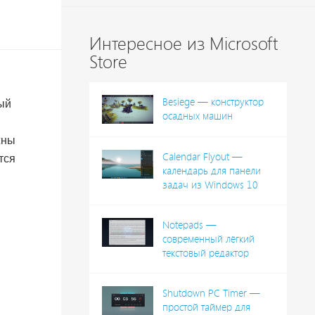
Интересное из Microsoft
Store
Besiege — конструктор
ный
осадных машин
жны
Calendar Flyout —
тся
календарь для панели
задач из Windows 10
Notepads —
современный лёгкий
текстовый редактор
Shutdown PC Timer —
простой таймер для