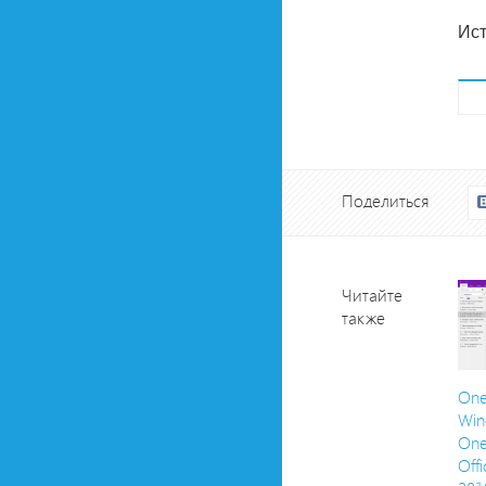
Ист
Поделиться
Читайте
также
One
Win
One
Offi