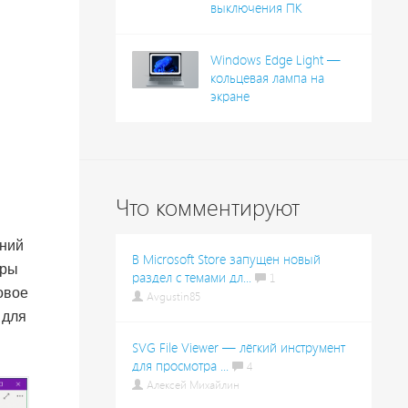
выключения ПК
Windows Edge Light —
кольцевая лампа на
экране
Что комментируют
ений
В Microsoft Store запущен новый
еры
раздел с темами дл...
1
овое
Avgustin85
 для
SVG File Viewer — лёгкий инструмент
для просмотра ...
4
Алексей Михайлин