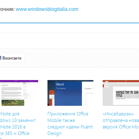
очник:
www.windowsblogitalia.com
Вконтакте
Note для
Приложения Office
«Инсайдерам»
dows 10 заменит
Mobile также
отправлена нов
Note 2016 в
следуют идеям Fluent
версия Office Mo
ce 365 и Office
Design