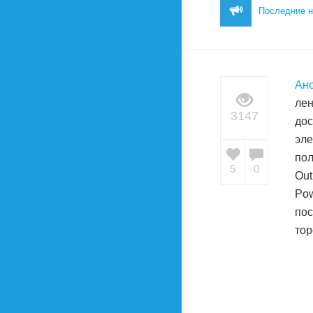
Последние н
Ан
лен
3147
дос
эле
пол
5
0
Out
Pow
пос
тор