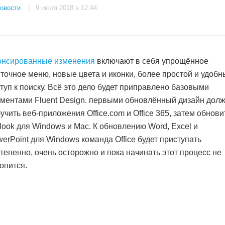
овости
| 9 июля 2018 в 12:44
онсированные изменения
включают в себя упрощённое
точное меню, новые цвета и иконки, более простой и удоб
туп к поиску. Всё это дело будет приправлено базовыми
ментами Fluent Design. первыми обновлённый дизайн дол
учить веб-приложения Office.com и Office 365, затем обнови
look для Windows и Mac. К обновлению Word, Excel и
erPoint для Windows команда Office будет приступать
тепенно, очень осторожно и пока начинать этот процесс не
опится.