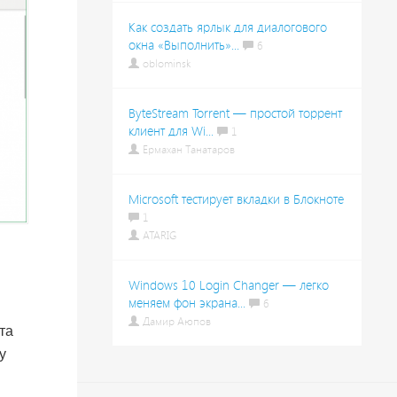
Как создать ярлык для диалогового
окна «Выполнить»...
6
oblominsk
ByteStream Torrent — простой торрент
клиент для Wi...
1
Ермахан Танатаров
Microsoft тестирует вкладки в Блокноте
1
ATARIG
Windows 10 Login Changer — легко
меняем фон экрана...
6
Дамир Аюпов
та
у