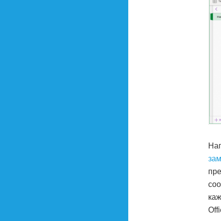
Нап
зам
пре
соо
каж
Off