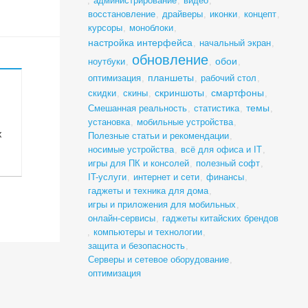
,
администрирование
,
видео
,
восстановление
,
драйверы
,
иконки
,
концепт
,
курсоры
,
моноблоки
,
настройка интерфейса
,
начальный экран
,
обновление
обои
ноутбуки
,
,
,
планшеты
оптимизация
,
,
рабочий стол
,
скриншоты
смартфоны
скидки
,
скины
,
,
,
темы
Смешанная реальность
,
статистика
,
,
установка
,
мобильные устройства
,
х
Полезные статьи и рекомендации
,
носимые устройства
,
всё для офиса и IT
,
игры для ПК и консолей
,
полезный софт
,
IT-услуги
,
интернет и сети
,
финансы
,
гаджеты и техника для дома
,
игры и приложения для мобильных
,
онлайн-сервисы
,
гаджеты китайских брендов
,
компьютеры и технологии
,
защита и безопасность
,
Серверы и сетевое оборудование
,
оптимизация