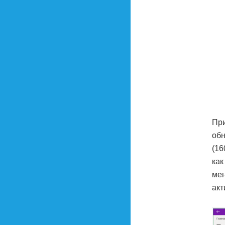
При
обн
(16
как
мен
акт