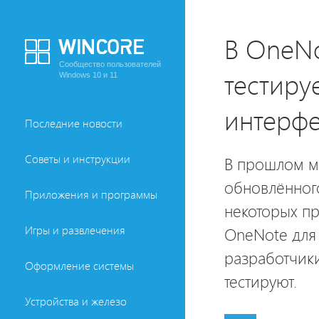
В OneNo
Сообщество пользователей
тестиру
Windows 10 и 11
интерфе
Последние новости
Советы и инструкции
В прошлом ме
обновлённого
Приложения и программы
некоторых п
Игры и развлечения
OneNote для 
разработчик
Оформление системы
тестируют.
Устройства и железо