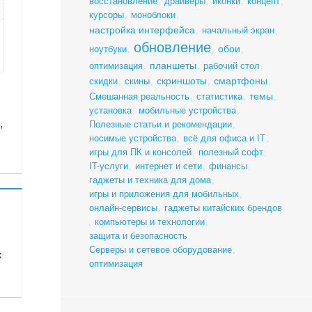
восстановление
,
драйверы
,
иконки
,
концепт
,
курсоры
,
моноблоки
,
настройка интерфейса
,
начальный экран
,
обновление
обои
ноутбуки
,
,
,
планшеты
оптимизация
,
,
рабочий стол
,
скриншоты
смартфоны
скидки
,
скины
,
,
,
темы
Смешанная реальность
,
статистика
,
,
установка
,
мобильные устройства
,
,
Полезные статьи и рекомендации
,
носимые устройства
,
всё для офиса и IT
,
игры для ПК и консолей
,
полезный софт
,
IT-услуги
,
интернет и сети
,
финансы
,
гаджеты и техника для дома
,
игры и приложения для мобильных
,
онлайн-сервисы
,
гаджеты китайских брендов
,
компьютеры и технологии
,
защита и безопасность
,
Серверы и сетевое оборудование
,
х
оптимизация