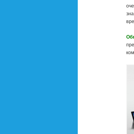
оче
зна
вре
Об
пре
ком