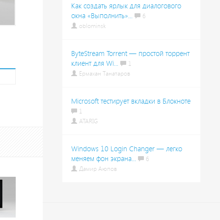
Как создать ярлык для диалогового
окна «Выполнить»...
6
oblominsk
ByteStream Torrent — простой торрент
клиент для Wi...
1
Ермахан Танатаров
Microsoft тестирует вкладки в Блокноте
1
ATARIG
Windows 10 Login Changer — легко
меняем фон экрана...
6
Дамир Аюпов