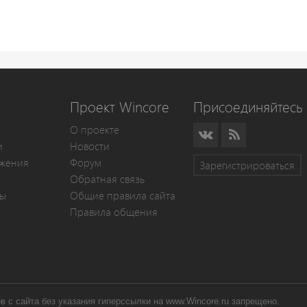
Проект Wincore
Присоединяйтесь 
О проекте
и
Новости
жения
Форум
Зарегистрироваться
Обратная связь
мы
Общие правила сайта
Правила общения
 с сайта без указания гиперссылки на www.Wincore.ru запрещено.