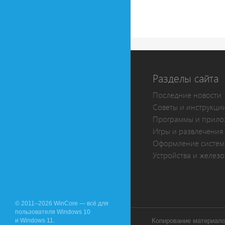
Разделы сайта
Последние новости
Советы и инструкци
Программы и прило
Игры и развлечения
Оформление систе
Устройства и железо
© 2011–2026 WinCore — всё для
пользователя Windows 10
и Windows 11.
Копирование материалов