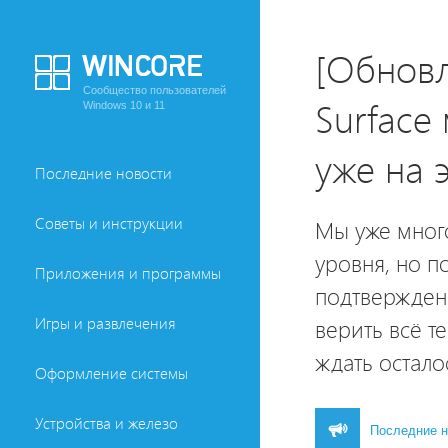
[Обновл
Сообщество пользователей
Surface
Windows 10 и 11
уже на 
Последние новости
Советы и инструкции
Мы уже много
уровня, но п
Приложения и программы
подтверждени
Игры и развлечения
верить всё 
ждать остало
Оформление системы
Устройства и железо
Последние н