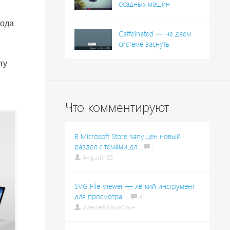
осадных машин
года
Caffeinated — не даём
системе заснуть
ту
Что комментируют
В Microsoft Store запущен новый
раздел с темами дл...
1
Avgustin85
SVG File Viewer — лёгкий инструмент
для просмотра ...
4
Алексей Михайлин