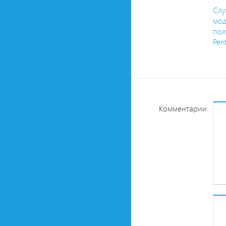
Слу
мод
пол
Pen
Комментарии