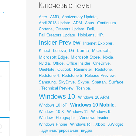
Ключевые темы
ce
Acer
,
AMD
,
Anniversary Update
,
April 2018 Update
,
ARM
,
Asus
,
Continuum
,
Cortana
,
Creators Update
,
Dell
,
Fall Creators Update
,
HoloLens
,
HP
,
Insider Preview
,
Internet Explorer
,
Lumia
Microsoft
Kinect
,
Lenovo
,
LG
,
,
,
Microsoft Edge
Microsoft Store
,
,
Nokia
,
Nvidia
,
Office
,
Office Insider
,
OneDrive
,
1
OneNote
,
Outlook
,
Rainmeter
,
Redstone
,
Redstone 4
,
Redstone 5
,
Release Preview
,
Surface
Samsung
,
SkyDrive
,
Skype
,
Spartan
,
,
Technical Preview
,
Toshiba
,
Windows 10
,
Windows 10 ARM
,
Windows 10 Mobile
Windows 10 IoT
,
,
Windows 10 X
,
Windows 11
,
Windows 9
,
Windows Holographic
,
Windows Insider
,
2
Xbox
Windows Phone
,
Windows RT
,
,
XWidget
,
администрирование
,
видео
,