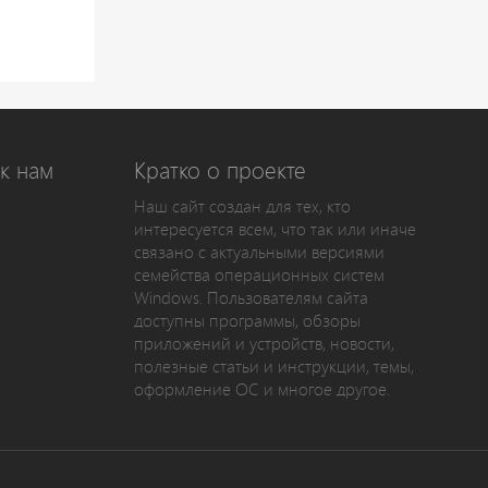
к нам
Кратко о проекте
Наш сайт создан для тех, кто
интересуется всем, что так или иначе
связано с актуальными версиями
семейства операционных систем
Windows. Пользователям сайта
доступны программы, обзоры
приложений и устройств, новости,
полезные статьи и инструкции, темы,
оформление ОС и многое другое.