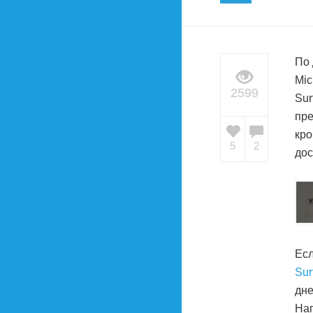
По 
Mic
2599
Sur
пре
кро
5
2
дос
Есл
Sur
дне
Нап