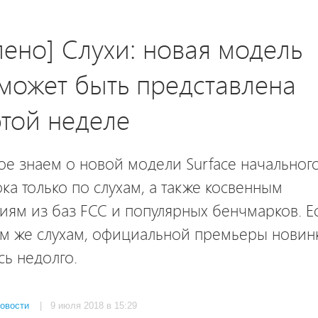
ено] Слухи: новая модель
 может быть представлена
этой неделе
е знаем о новой модели Surface начальног
ока только по слухам, а также косвенным
ям из баз FCC и популярных бенчмарков. Е
тем же слухам, официальной премьеры новин
сь недолго.
овости
| 9 июля 2018 в 15:29