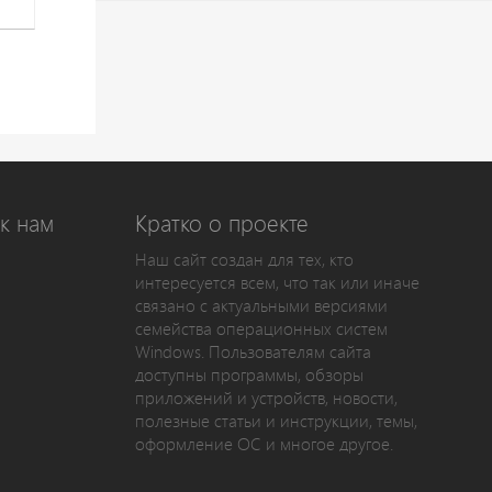
к нам
Кратко о проекте
Наш сайт создан для тех, кто
интересуется всем, что так или иначе
связано с актуальными версиями
семейства операционных систем
Windows. Пользователям сайта
доступны программы, обзоры
приложений и устройств, новости,
полезные статьи и инструкции, темы,
оформление ОС и многое другое.