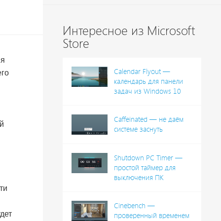
Интересное из Microsoft
Store
ия
Calendar Flyout —
его
календарь для панели
задач из Windows 10
Caffeinated — не даём
й
системе заснуть
Shutdown PC Timer —
простой таймер для
выключения ПК
ти
Cinebench —
удет
проверенный временем