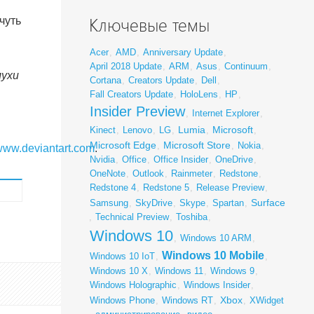
чуть
Ключевые темы
Acer
,
AMD
,
Anniversary Update
,
April 2018 Update
,
ARM
,
Asus
,
Continuum
,
лухи
Cortana
,
Creators Update
,
Dell
,
ы
Fall Creators Update
,
HoloLens
,
HP
,
Insider Preview
,
Internet Explorer
,
Lumia
Microsoft
Kinect
,
Lenovo
,
LG
,
,
,
Microsoft Edge
Microsoft Store
,
,
Nokia
,
www.deviantart.com
.
Nvidia
,
Office
,
Office Insider
,
OneDrive
,
OneNote
,
Outlook
,
Rainmeter
,
Redstone
,
Redstone 4
,
Redstone 5
,
Release Preview
,
Surface
Samsung
,
SkyDrive
,
Skype
,
Spartan
,
,
Technical Preview
,
Toshiba
,
Windows 10
,
Windows 10 ARM
,
Windows 10 Mobile
Windows 10 IoT
,
,
Windows 10 X
,
Windows 11
,
Windows 9
,
Windows Holographic
,
Windows Insider
,
Xbox
Windows Phone
,
Windows RT
,
,
XWidget