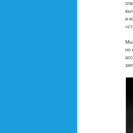
отв
выч
и к
«ст
Мы 
но 
асс
зап