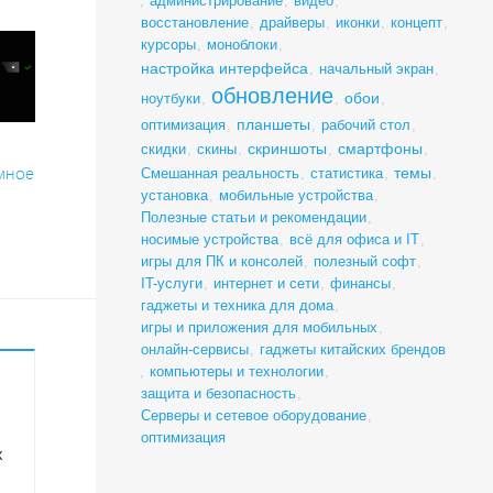
,
администрирование
,
видео
,
восстановление
,
драйверы
,
иконки
,
концепт
,
курсоры
,
моноблоки
,
настройка интерфейса
,
начальный экран
,
обновление
обои
ноутбуки
,
,
,
планшеты
оптимизация
,
,
рабочий стол
,
скриншоты
смартфоны
скидки
,
скины
,
,
,
мное
темы
Смешанная реальность
,
статистика
,
,
установка
,
мобильные устройства
,
Полезные статьи и рекомендации
,
носимые устройства
,
всё для офиса и IT
,
игры для ПК и консолей
,
полезный софт
,
IT-услуги
,
интернет и сети
,
финансы
,
гаджеты и техника для дома
,
игры и приложения для мобильных
,
онлайн-сервисы
,
гаджеты китайских брендов
,
компьютеры и технологии
,
защита и безопасность
,
Серверы и сетевое оборудование
,
оптимизация
х