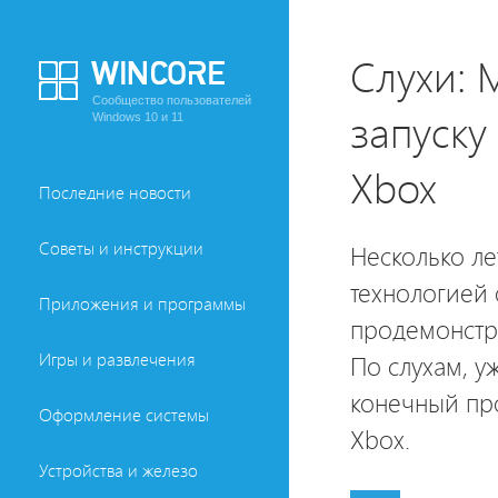
Слухи: M
Сообщество пользователей
запуску
Windows 10 и 11
Xbox
Последние новости
Советы и инструкции
Несколько ле
технологией 
Приложения и программы
продемонстр
Игры и развлечения
По слухам, у
конечный про
Оформление системы
Xbox.
Устройства и железо