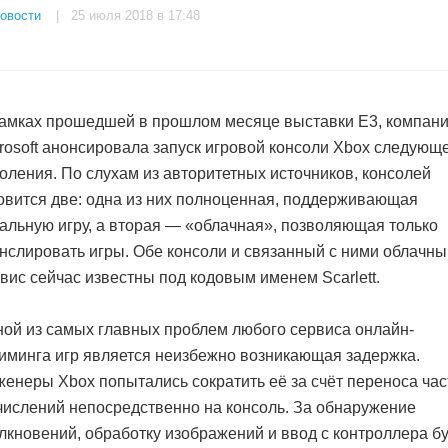
овости
| 25 июля 2018 в 17:48
амках прошедшей в прошлом месяце выставки E3, компан
rosoft анонсировала запуск игровой консоли Xbox следующ
оления. По слухам из авторитетных источников, консолей
овится две: одна из них полноценная, поддерживающая
альную игру, а вторая — «облачная», позволяющая только
нслировать игры. Обе консоли и связанный с ними облачны
вис сейчас известны под кодовым именем Scarlett.
ой из самых главных проблем любого сервиса онлайн-
иминга игр является неизбежно возникающая задержка.
енеры Xbox попытались сократить её за счёт переноса час
ислений непосредственно на консоль. За обнаружение
лкновений, обработку изображений и ввод с контроллера б