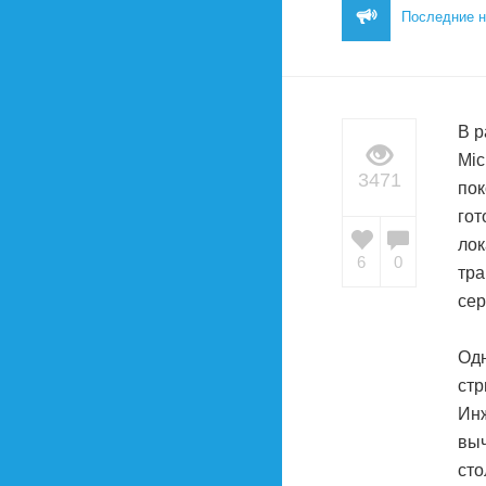
Последние н
В р
Mic
3471
пок
гот
лок
6
0
тра
сер
Одн
стр
Инж
выч
сто