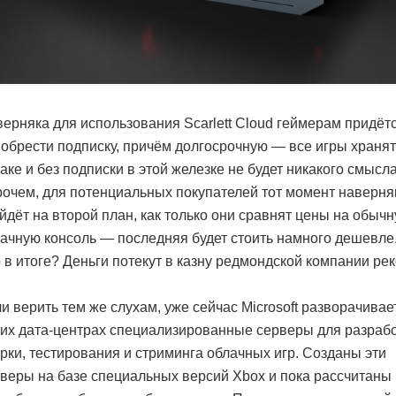
ерняка для использования Scarlett Cloud геймерам придёт
обрести подписку, причём долгосрочную — все игры хранят
аке и без подписки в этой железке не будет никакого смысла
очем, для потенциальных покупателей тот момент наверня
йдёт на второй план, как только они сравнят цены на обычн
ачную консоль — последняя будет стоить намного дешевле
 в итоге? Деньги потекут в казну редмондской компании рек
и верить тем же слухам, уже сейчас Microsoft разворачивае
их дата-центрах специализированные серверы для разрабо
рки, тестирования и стриминга облачных игр. Созданы эти
веры на базе специальных версий Xbox и пока рассчитаны