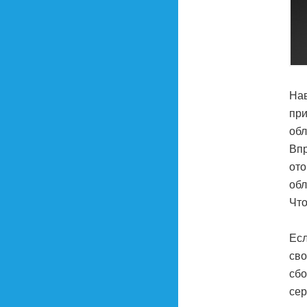
Нав
при
обл
Впр
ото
обл
Что
Есл
сво
сбо
сер