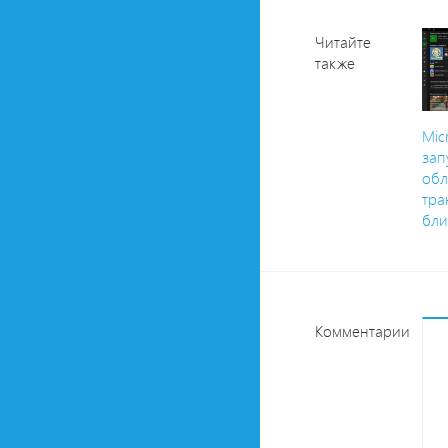
Читайте
также
Mic
зап
обл
тра
бли
Комментарии