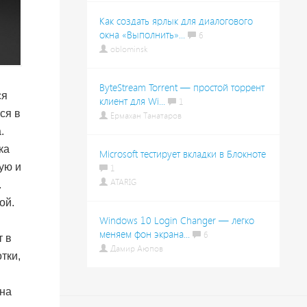
Как создать ярлык для диалогового
окна «Выполнить»...
6
oblominsk
ByteStream Torrent — простой торрент
ся
клиент для Wi...
1
ся в
Ермахан Танатаров
.
ка
Microsoft тестирует вкладки в Блокноте
ую и
1
ATARIG
.
ой.
Windows 10 Login Changer — легко
меняем фон экрана...
6
т в
Дамир Аюпов
тки,
 на