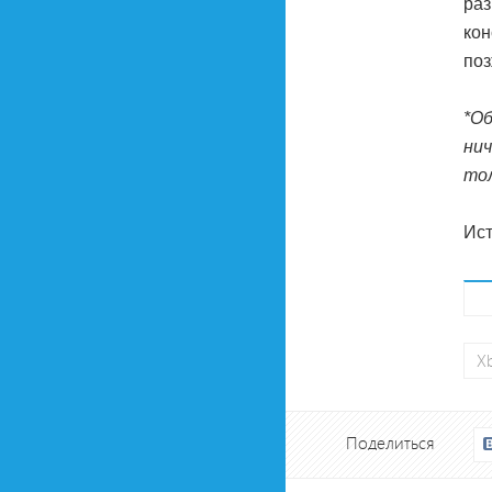
раз
кон
поз
*Об
нич
то
Ист
X
Поделиться