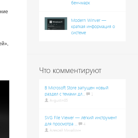
бенчмарк
ение
Modern Winver —
краткая информация о
системе
ей»,
Что комментируют
В Microsoft Store запущен новый
раздел с темами дл...
1
Avgustin85
SVG File Viewer — лёгкий инструмент
для просмотра ...
4
Алексей Михайлин