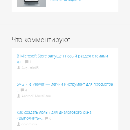
Что комментируют
В Microsoft Store запущен новый раздел с темами
дл...
1
Avgustin85
SVG File Viewer — лёгкий инструмент для просмотра
...
4
Алексей Михайлин
Как создать ярлык для диалогового окна
«Выполнить»...
6
oblominsk