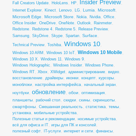
Insider Preview
Fall Creators Update
,
HoloLens
,
HP
,
,
Lumia
Microsoft
Internet Explorer
,
Kinect
,
Lenovo
,
LG
,
,
,
Microsoft Edge
Microsoft Store
,
,
Nokia
,
Nvidia
,
Office
,
Office Insider
,
OneDrive
,
OneNote
,
Outlook
,
Rainmeter
,
Redstone
,
Redstone 4
,
Redstone 5
,
Release Preview
,
Surface
Samsung
,
SkyDrive
,
Skype
,
Spartan
,
,
Windows 10
Technical Preview
,
Toshiba
,
,
Windows 10 Mobile
Windows 10 ARM
,
Windows 10 IoT
,
,
Windows 10 X
,
Windows 11
,
Windows 9
,
Windows Holographic
,
Windows Insider
,
Windows Phone
,
Xbox
Windows RT
,
,
XWidget
,
администрирование
,
видео
,
восстановление
,
драйверы
,
иконки
,
концепт
,
курсоры
,
настройка интерфейса
моноблоки
,
,
начальный экран
,
обновление
обои
ноутбуки
,
,
,
оптимизация
,
планшеты
скриншоты
,
рабочий стол
,
скидки
,
скины
,
,
смартфоны
темы
,
Смешанная реальность
,
статистика
,
,
установка
,
мобильные устройства
,
Полезные статьи и рекомендации
,
носимые устройства
,
всё для офиса и IT
,
игры для ПК и консолей
,
полезный софт
,
IT-услуги
,
интернет и сети
,
финансы
,