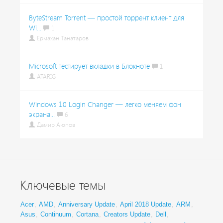
ByteStream Torrent — простой торрент клиент для
Wi...
1
Ермахан Танатаров
Microsoft тестирует вкладки в Блокноте
1
ATARIG
Windows 10 Login Changer — легко меняем фон
экрана...
6
Дамир Аюпов
Ключевые темы
Acer
,
AMD
,
Anniversary Update
,
April 2018 Update
,
ARM
,
Asus
,
Continuum
,
Cortana
,
Creators Update
,
Dell
,