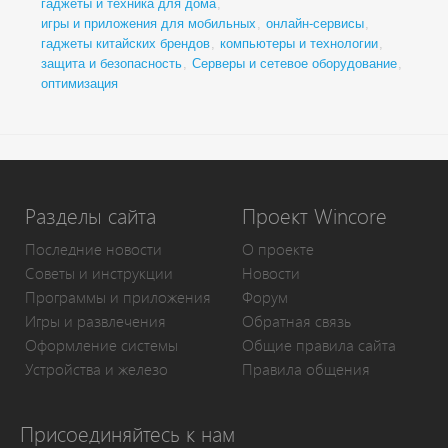
гаджеты и техника для дома
,
игры и приложения для мобильных
,
онлайн-сервисы
,
гаджеты китайских брендов
,
компьютеры и технологии
,
защита и безопасность
,
Серверы и сетевое оборудование
,
оптимизация
Разделы сайта
Проект Wincore
Последние новости
О проекте
Советы и инструкции
Новости
Программы и приложения
Форум
Игры и развлечения
Обратная связь
Оформление системы
Общие правила сайта
Устройства и железо
Правила общения
Присоединяйтесь к нам