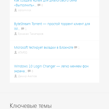
Как создать ярлык для диалогового окна
«Выполнить»...
6
oblominsk
ByteStream Torrent — простой торрент клиент для
Wi...
1
Ермахан Танатаров
Microsoft тестирует вкладки в Блокноте
1
ATARIG
Windows 10 Login Changer — легко меняем фон
экрана...
6
Дамир Аюпов
Ключевые темы