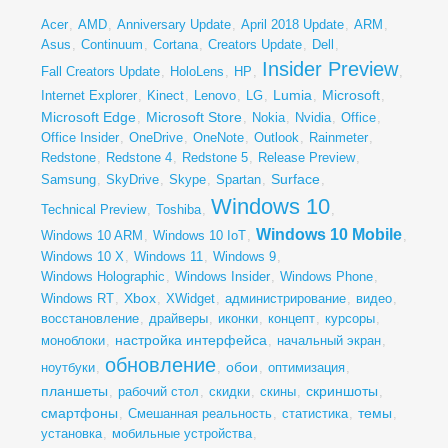
Acer
,
AMD
,
Anniversary Update
,
April 2018 Update
,
ARM
,
Asus
,
Continuum
,
Cortana
,
Creators Update
,
Dell
,
Insider Preview
Fall Creators Update
,
HoloLens
,
HP
,
,
Lumia
Microsoft
Internet Explorer
,
Kinect
,
Lenovo
,
LG
,
,
,
Microsoft Edge
Microsoft Store
,
,
Nokia
,
Nvidia
,
Office
,
Office Insider
,
OneDrive
,
OneNote
,
Outlook
,
Rainmeter
,
Redstone
,
Redstone 4
,
Redstone 5
,
Release Preview
,
Surface
Samsung
,
SkyDrive
,
Skype
,
Spartan
,
,
Windows 10
Technical Preview
,
Toshiba
,
,
Windows 10 Mobile
Windows 10 ARM
,
Windows 10 IoT
,
,
Windows 10 X
,
Windows 11
,
Windows 9
,
Windows Holographic
,
Windows Insider
,
Windows Phone
,
Xbox
Windows RT
,
,
XWidget
,
администрирование
,
видео
,
восстановление
,
драйверы
,
иконки
,
концепт
,
курсоры
,
настройка интерфейса
моноблоки
,
,
начальный экран
,
обновление
обои
ноутбуки
,
,
,
оптимизация
,
планшеты
скриншоты
,
рабочий стол
,
скидки
,
скины
,
,
смартфоны
темы
,
Смешанная реальность
,
статистика
,
,
установка
,
мобильные устройства
,