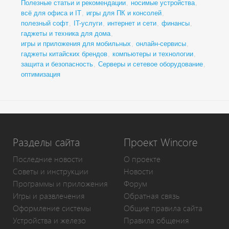
Полезные статьи и рекомендации
,
носимые устройства
,
всё для офиса и IT
,
игры для ПК и консолей
,
полезный софт
,
IT-услуги
,
интернет и сети
,
финансы
,
гаджеты и техника для дома
,
игры и приложения для мобильных
,
онлайн-сервисы
,
гаджеты китайских брендов
,
компьютеры и технологии
,
защита и безопасность
,
Серверы и сетевое оборудование
,
оптимизация
Разделы сайта
Проект Wincore
Последние новости
О проекте
Советы и инструкции
Новости
Программы и приложения
Форум
Игры и развлечения
Обратная связь
Оформление системы
Общие правила сайта
Устройства и железо
Правила общения