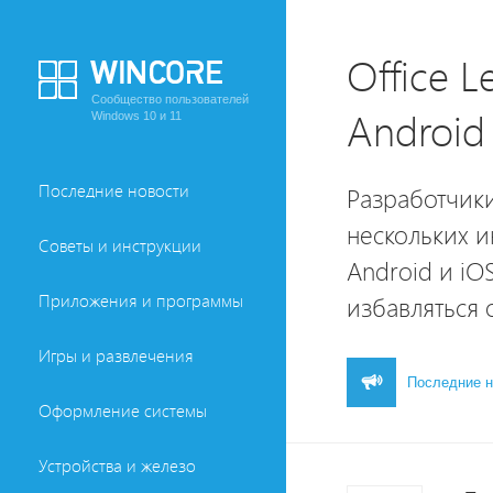
Office 
Сообщество пользователей
Android
Windows 10 и 11
Последние новости
Разработчики
нескольких и
Советы и инструкции
Android и iO
Приложения и программы
избавляться 
Игры и развлечения
Последние н
Оформление системы
Устройства и железо