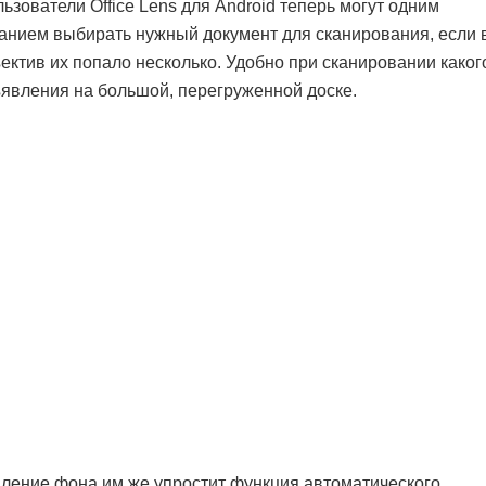
ьзователи Office Lens для Android теперь могут одним
анием выбирать нужный документ для сканирования, если 
ектив их попало несколько. Удобно при сканировании каког
явления на большой, перегруженной доске.
ление фона им же упростит функция автоматического