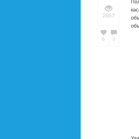
Пол
кас
2657
объ
объ
6
0
Уда