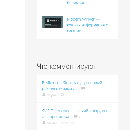
бенчмарк
Modern Winver —
краткая информация о
системе
Что комментируют
В Microsoft Store запущен новый
раздел с темами дл...
1
Avgustin85
SVG File Viewer — лёгкий инструмент
для просмотра ...
4
Алексей Михайлин