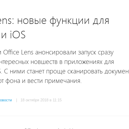
Lens: новые функции для
 и iOS
 Office Lens анонсировали запуск сразу
нтересных новшеств в приложениях для
S. С ними станет проще сканировать докумен
от фона и вести примечания.
овости
| 18 октября 2018 в 11:15