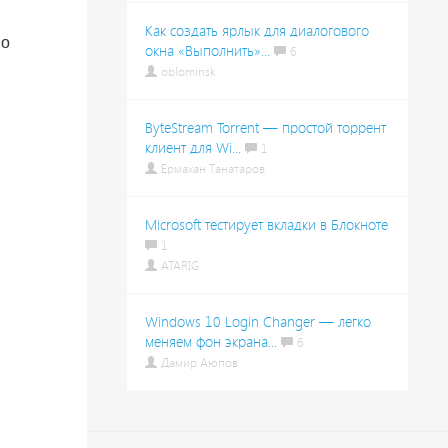
Как создать ярлык для диалогового
во
окна «Выполнить»...
6
oblominsk
ByteStream Torrent — простой торрент
клиент для Wi...
1
Ермахан Танатаров
Microsoft тестирует вкладки в Блокноте
1
ATARIG
Windows 10 Login Changer — легко
меняем фон экрана...
6
Дамир Аюпов