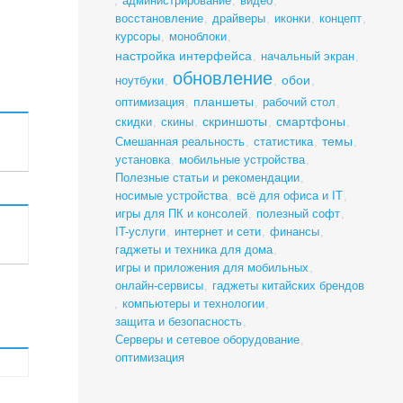
,
администрирование
,
видео
,
восстановление
,
драйверы
,
иконки
,
концепт
,
курсоры
,
моноблоки
,
настройка интерфейса
,
начальный экран
,
обновление
обои
ноутбуки
,
,
,
планшеты
оптимизация
,
,
рабочий стол
,
скриншоты
смартфоны
скидки
,
скины
,
,
,
темы
Смешанная реальность
,
статистика
,
,
установка
,
мобильные устройства
,
Полезные статьи и рекомендации
,
носимые устройства
,
всё для офиса и IT
,
игры для ПК и консолей
,
полезный софт
,
IT-услуги
,
интернет и сети
,
финансы
,
гаджеты и техника для дома
,
игры и приложения для мобильных
,
онлайн-сервисы
,
гаджеты китайских брендов
,
компьютеры и технологии
,
защита и безопасность
,
Серверы и сетевое оборудование
,
оптимизация