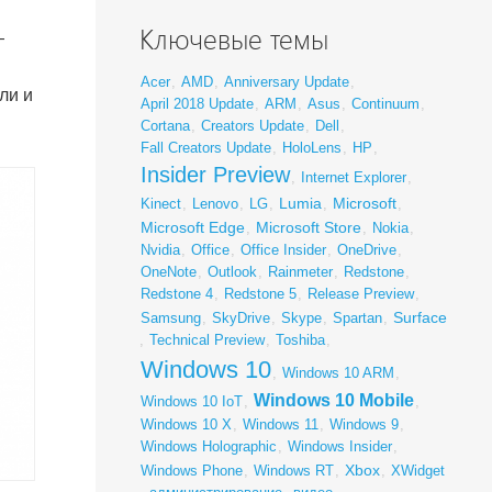
Ключевые темы
—
Acer
,
AMD
,
Anniversary Update
,
ли и
April 2018 Update
,
ARM
,
Asus
,
Continuum
,
Cortana
,
Creators Update
,
Dell
,
Fall Creators Update
,
HoloLens
,
HP
,
Insider Preview
,
Internet Explorer
,
Lumia
Microsoft
Kinect
,
Lenovo
,
LG
,
,
,
Microsoft Edge
Microsoft Store
,
,
Nokia
,
Nvidia
,
Office
,
Office Insider
,
OneDrive
,
OneNote
,
Outlook
,
Rainmeter
,
Redstone
,
Redstone 4
,
Redstone 5
,
Release Preview
,
Surface
Samsung
,
SkyDrive
,
Skype
,
Spartan
,
,
Technical Preview
,
Toshiba
,
Windows 10
,
Windows 10 ARM
,
Windows 10 Mobile
Windows 10 IoT
,
,
Windows 10 X
,
Windows 11
,
Windows 9
,
Windows Holographic
,
Windows Insider
,
Xbox
Windows Phone
,
Windows RT
,
,
XWidget