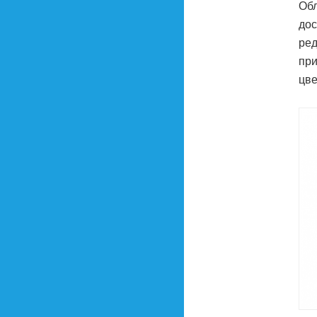
Обл
дос
ред
при
цве