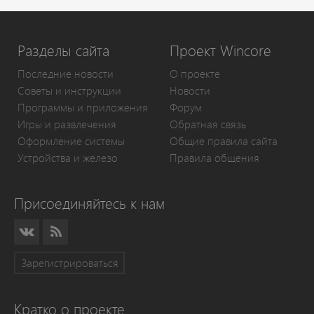
Разделы сайта
Проект Wincore
Последние новости
О проекте
Советы и инструкции
Новости
Программы и приложения
Форум
Игры и развлечения
Обратная связь
Оформление системы
Общие правила сайта
Устройства и железо
Правила общения
Присоединяйтесь к нам
Зарегистрироваться
Кратко о проекте