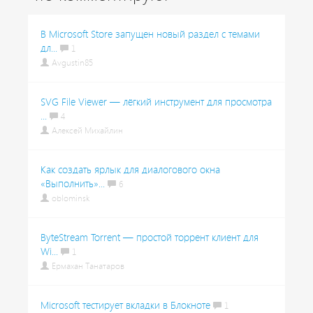
В Microsoft Store запущен новый раздел с темами
дл...
1
Avgustin85
SVG File Viewer — лёгкий инструмент для просмотра
...
4
Алексей Михайлин
Как создать ярлык для диалогового окна
«Выполнить»...
6
oblominsk
ByteStream Torrent — простой торрент клиент для
Wi...
1
Ермахан Танатаров
Microsoft тестирует вкладки в Блокноте
1