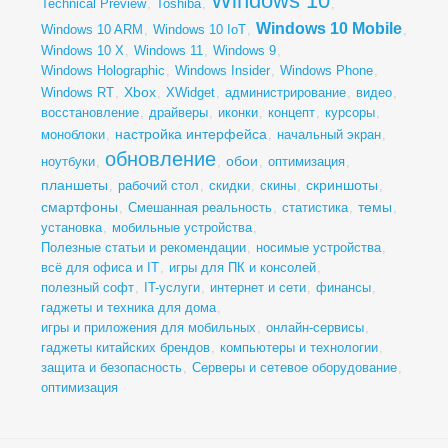
Windows 10
Technical Preview
,
Toshiba
,
,
Windows 10 Mobile
Windows 10 ARM
,
Windows 10 IoT
,
,
Windows 10 X
,
Windows 11
,
Windows 9
,
Windows Holographic
,
Windows Insider
,
Windows Phone
,
Xbox
Windows RT
,
,
XWidget
,
администрирование
,
видео
,
восстановление
,
драйверы
,
иконки
,
концепт
,
курсоры
,
настройка интерфейса
моноблоки
,
,
начальный экран
,
обновление
обои
ноутбуки
,
,
,
оптимизация
,
планшеты
скриншоты
,
рабочий стол
,
скидки
,
скины
,
,
смартфоны
темы
,
Смешанная реальность
,
статистика
,
,
установка
,
мобильные устройства
,
Полезные статьи и рекомендации
,
носимые устройства
,
всё для офиса и IT
,
игры для ПК и консолей
,
полезный софт
,
IT-услуги
,
интернет и сети
,
финансы
,
гаджеты и техника для дома
,
игры и приложения для мобильных
,
онлайн-сервисы
,
гаджеты китайских брендов
,
компьютеры и технологии
,
защита и безопасность
,
Серверы и сетевое оборудование
,
оптимизация