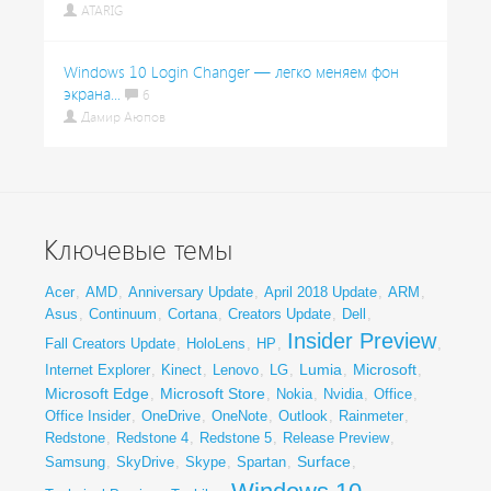
ATARIG
Windows 10 Login Changer — легко меняем фон
экрана...
6
Дамир Аюпов
Ключевые темы
Acer
,
AMD
,
Anniversary Update
,
April 2018 Update
,
ARM
,
Asus
,
Continuum
,
Cortana
,
Creators Update
,
Dell
,
Insider Preview
Fall Creators Update
,
HoloLens
,
HP
,
,
Lumia
Microsoft
Internet Explorer
,
Kinect
,
Lenovo
,
LG
,
,
,
Microsoft Edge
Microsoft Store
,
,
Nokia
,
Nvidia
,
Office
,
Office Insider
,
OneDrive
,
OneNote
,
Outlook
,
Rainmeter
,
Redstone
,
Redstone 4
,
Redstone 5
,
Release Preview
,
Surface
Samsung
,
SkyDrive
,
Skype
,
Spartan
,
,