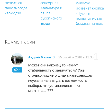
появиться
сенсорная
Windows 8
панель ввода
клавиатура и
исчезнет кнопка
каомодзи
панель
«Пуск» и
рукописного
появится новая
ввода
боковая панель
Комментарии
1
Андрей Малов_3
25 октября 2018 в 12:35
Может они наконец то начнут
3
стабильностью заниматься? Уже
столько лишнего шлака напихано....ну
неужели нельзя дать возможность
выбора, что устанавливать, из
магазина... ???