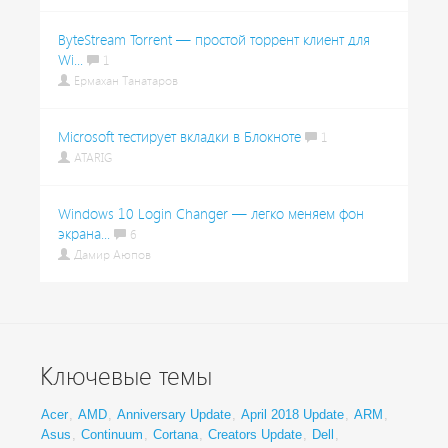
ByteStream Torrent — простой торрент клиент для
Wi...
1
Ермахан Танатаров
Microsoft тестирует вкладки в Блокноте
1
ATARIG
Windows 10 Login Changer — легко меняем фон
экрана...
6
Дамир Аюпов
Ключевые темы
Acer
,
AMD
,
Anniversary Update
,
April 2018 Update
,
ARM
,
Asus
,
Continuum
,
Cortana
,
Creators Update
,
Dell
,