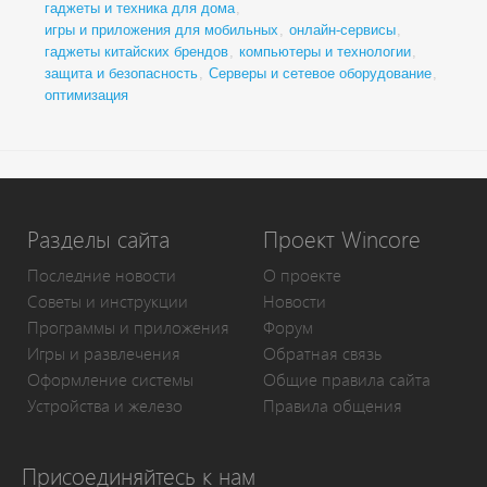
гаджеты и техника для дома
,
игры и приложения для мобильных
,
онлайн-сервисы
,
гаджеты китайских брендов
,
компьютеры и технологии
,
защита и безопасность
,
Серверы и сетевое оборудование
,
оптимизация
Разделы сайта
Проект Wincore
Последние новости
О проекте
Советы и инструкции
Новости
Программы и приложения
Форум
Игры и развлечения
Обратная связь
Оформление системы
Общие правила сайта
Устройства и железо
Правила общения
Присоединяйтесь к нам