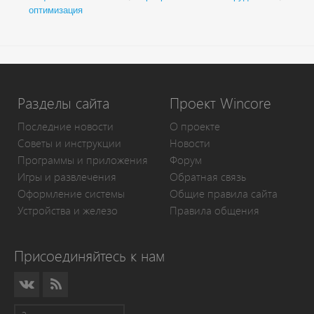
оптимизация
Разделы сайта
Проект Wincore
Последние новости
О проекте
Советы и инструкции
Новости
Программы и приложения
Форум
Игры и развлечения
Обратная связь
Оформление системы
Общие правила сайта
Устройства и железо
Правила общения
Присоединяйтесь к нам