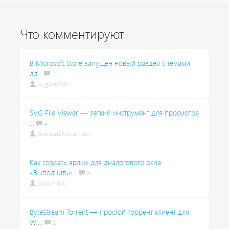
Что комментируют
В Microsoft Store запущен новый раздел с темами
дл...
1
Avgustin85
SVG File Viewer — лёгкий инструмент для просмотра
...
4
Алексей Михайлин
Как создать ярлык для диалогового окна
«Выполнить»...
6
oblominsk
ByteStream Torrent — простой торрент клиент для
Wi...
1