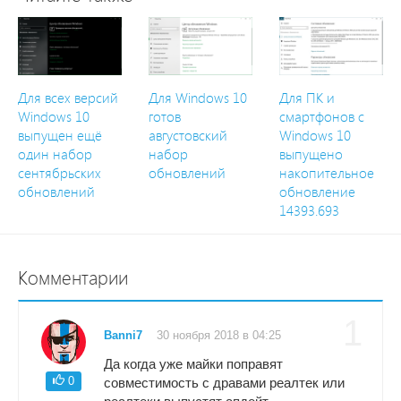
Для всех версий
Для Windows 10
Для ПК и
Windows 10
готов
смартфонов с
выпущен ещё
августовский
Windows 10
один набор
набор
выпущено
сентябрьских
обновлений
накопительное
обновлений
обновление
14393.693
Комментарии
1
Banni7
30 ноября 2018 в 04:25
Да когда уже майки поправят
0
совместимость с дравами реалтек или