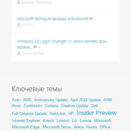
Ермахан Танатаров
Microsoft тестирует вкладки в Блокноте
1
ATARIG
Windows 10 Login Changer — легко меняем фон
экрана...
6
Дамир Аюпов
Ключевые темы
Acer
,
AMD
,
Anniversary Update
,
April 2018 Update
,
ARM
,
Asus
,
Continuum
,
Cortana
,
Creators Update
,
Dell
,
Insider Preview
Fall Creators Update
,
HoloLens
,
HP
,
,
Lumia
Microsoft
Internet Explorer
,
Kinect
,
Lenovo
,
LG
,
,
,
Microsoft Edge
Microsoft Store
,
,
Nokia
,
Nvidia
,
Office
,