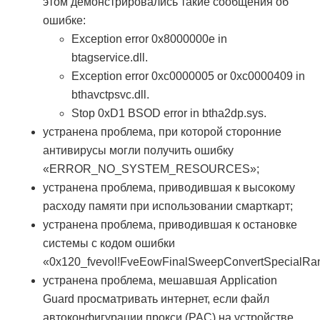
этом демонстрировались такие сообщения об
ошибке:
Exception error 0x8000000e in
btagservice.dll.
Exception error 0xc0000005 or 0xc0000409 in
bthavctpsvc.dll.
Stop 0xD1 BSOD error in btha2dp.sys.
устранена проблема, при которой сторонние
антивирусы могли получить ошибку
«ERROR_NO_SYSTEM_RESOURCES»;
устранена проблема, приводившая к высокому
расходу памяти при использовании смарткарт;
устранена проблема, приводившая к остановке
системы с кодом ошибки
«0x120_fvevol!FveEowFinalSweepConvertSpecialRa
устранена проблема, мешавшая Application
Guard просматривать интернет, если файл
автоконфигурации прокси (PAC) на устройстве