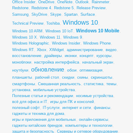
Office Insider
,
OneDrive
,
OneNote
,
Outlook
,
Rainmeter
,
Redstone
,
Redstone 4
,
Redstone 5
,
Release Preview
,
Surface
Samsung
,
SkyDrive
,
Skype
,
Spartan
,
,
Windows 10
Technical Preview
,
Toshiba
,
,
Windows 10 Mobile
Windows 10 ARM
,
Windows 10 IoT
,
,
Windows 10 X
,
Windows 11
,
Windows 9
,
Windows Holographic
,
Windows Insider
,
Windows Phone
,
Xbox
Windows RT
,
,
XWidget
,
администрирование
,
видео
,
восстановление
,
драйверы
,
иконки
,
концепт
,
курсоры
,
настройка интерфейса
моноблоки
,
,
начальный экран
,
обновление
обои
ноутбуки
,
,
,
оптимизация
,
планшеты
скриншоты
,
рабочий стол
,
скидки
,
скины
,
,
смартфоны
темы
,
Смешанная реальность
,
статистика
,
,
установка
,
мобильные устройства
,
Полезные статьи и рекомендации
,
носимые устройства
,
всё для офиса и IT
,
игры для ПК и консолей
,
полезный софт
,
IT-услуги
,
интернет и сети
,
финансы
,
гаджеты и техника для дома
,
игры и приложения для мобильных
,
онлайн-сервисы
,
гаджеты китайских брендов
,
компьютеры и технологии
,
защита и безопасность
,
Серверы и сетевое оборудование
,