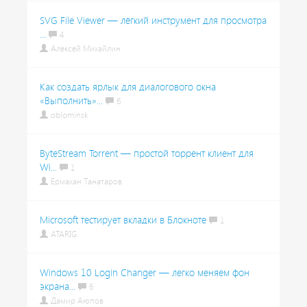
SVG File Viewer — лёгкий инструмент для просмотра
...
4
Алексей Михайлин
Как создать ярлык для диалогового окна
«Выполнить»...
6
oblominsk
ByteStream Torrent — простой торрент клиент для
Wi...
1
Ермахан Танатаров
Microsoft тестирует вкладки в Блокноте
1
ATARIG
Windows 10 Login Changer — легко меняем фон
экрана...
6
Дамир Аюпов