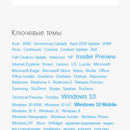
Ключевые темы
Acer
,
AMD
,
Anniversary Update
,
April 2018 Update
,
ARM
,
Asus
,
Continuum
,
Cortana
,
Creators Update
,
Dell
,
Insider Preview
Fall Creators Update
,
HoloLens
,
HP
,
,
Lumia
Microsoft
Internet Explorer
,
Kinect
,
Lenovo
,
LG
,
,
,
Microsoft Edge
Microsoft Store
,
,
Nokia
,
Nvidia
,
Office
,
Office Insider
,
OneDrive
,
OneNote
,
Outlook
,
Rainmeter
,
Redstone
,
Redstone 4
,
Redstone 5
,
Release Preview
,
Surface
Samsung
,
SkyDrive
,
Skype
,
Spartan
,
,
Windows 10
Technical Preview
,
Toshiba
,
,
Windows 10 Mobile
Windows 10 ARM
,
Windows 10 IoT
,
,
Windows 10 X
,
Windows 11
,
Windows 9
,
Windows Holographic
,
Windows Insider
,
Windows Phone
,
Xbox
Windows RT
,
,
XWidget
,
администрирование
,
видео
,
восстановление
,
драйверы
,
иконки
,
концепт
,
курсоры
,