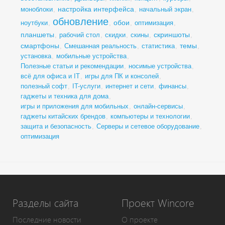
настройка интерфейса
моноблоки
,
,
начальный экран
,
обновление
обои
ноутбуки
,
,
,
оптимизация
,
планшеты
скриншоты
,
рабочий стол
,
скидки
,
скины
,
,
смартфоны
темы
,
Смешанная реальность
,
статистика
,
,
установка
,
мобильные устройства
,
Полезные статьи и рекомендации
,
носимые устройства
,
всё для офиса и IT
,
игры для ПК и консолей
,
полезный софт
,
IT-услуги
,
интернет и сети
,
финансы
,
гаджеты и техника для дома
,
игры и приложения для мобильных
,
онлайн-сервисы
,
гаджеты китайских брендов
,
компьютеры и технологии
,
защита и безопасность
,
Серверы и сетевое оборудование
,
оптимизация
Разделы сайта
Проект Wincore
Последние новости
О проекте