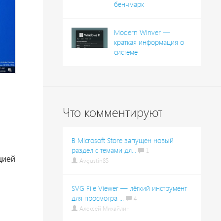
бенчмарк
Modern Winver —
краткая информация о
системе
Что комментируют
В Microsoft Store запущен новый
раздел с темами дл...
1
цией
Avgustin85
SVG File Viewer — лёгкий инструмент
для просмотра ...
4
Алексей Михайлин