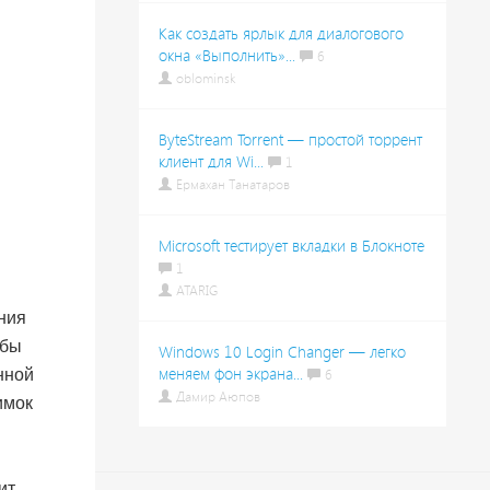
Как создать ярлык для диалогового
окна «Выполнить»...
6
oblominsk
ByteStream Torrent — простой торрент
клиент для Wi...
1
Ермахан Танатаров
Microsoft тестирует вкладки в Блокноте
1
ATARIG
ния
обы
Windows 10 Login Changer — легко
меняем фон экрана...
нной
6
Дамир Аюпов
имок
ит