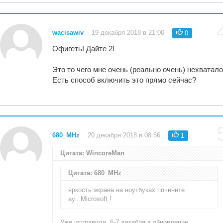
wacisawiv
19 декабря 2018 в 21:00
0
Офигеть! Дайте 2!
Это то чего мне очень (реально очень) нехватало
Есть способ включить это прямо сейчас?
680_MHz
20 декабря 2018 в 08:56
1
Цитата: WincoreMan
Цитата: 680_MHz
яркость экрана на ноутбуках почините
ау...Microsoft !
Уже исправили, 6-7 декабря в обновление