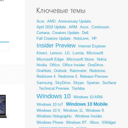
Ключевые темы
Acer
,
AMD
,
Anniversary Update
,
April 2018 Update
,
ARM
,
Asus
,
Continuum
,
Cortana
,
Creators Update
,
Dell
,
Fall Creators Update
,
HoloLens
,
HP
,
Insider Preview
,
Internet Explorer
,
Lumia
Microsoft
Kinect
,
Lenovo
,
LG
,
,
,
Microsoft Edge
Microsoft Store
,
,
Nokia
,
Nvidia
,
Office
,
Office Insider
,
OneDrive
,
OneNote
,
Outlook
,
Rainmeter
,
Redstone
,
Redstone 4
,
Redstone 5
,
Release Preview
,
Surface
Samsung
,
SkyDrive
,
Skype
,
Spartan
,
,
Technical Preview
,
Toshiba
,
Windows 10
,
Windows 10 ARM
,
Windows 10 Mobile
Windows 10 IoT
,
,
Windows 10 X
,
Windows 11
,
Windows 9
,
Windows Holographic
,
Windows Insider
,
Xbox
Windows Phone
,
Windows RT
,
,
XWidget