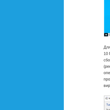
Для
10 
сбо
(ре
опе
про
вир