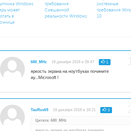
итника Windows
требования
системные
ерь может
Смешанной
требования Win
отать в
реальности Windows
10
очнице
680_MHz
19 декабря 2018 в 09:47
1
яркость экрана на ноутбуках почините
ау...Microsoft !
TauRus69
19 декабря 2018 в 18:21
3
Цитата: 680_MHz
яркость экрана на ноутбуках почините