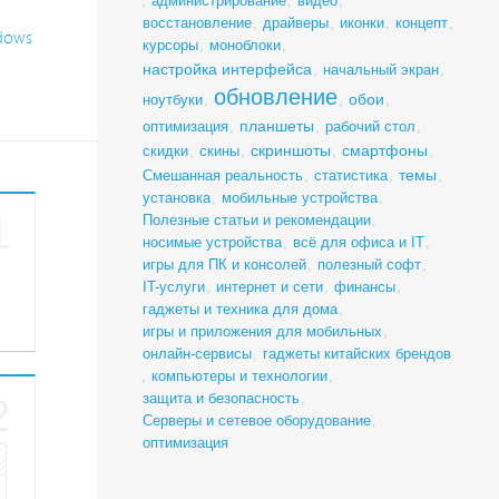
,
администрирование
,
видео
,
восстановление
,
драйверы
,
иконки
,
концепт
,
dows
курсоры
,
моноблоки
,
настройка интерфейса
,
начальный экран
,
обновление
обои
ноутбуки
,
,
,
планшеты
оптимизация
,
,
рабочий стол
,
скриншоты
смартфоны
скидки
,
скины
,
,
,
темы
Смешанная реальность
,
статистика
,
,
установка
,
мобильные устройства
,
1
Полезные статьи и рекомендации
,
носимые устройства
,
всё для офиса и IT
,
игры для ПК и консолей
,
полезный софт
,
IT-услуги
,
интернет и сети
,
финансы
,
гаджеты и техника для дома
,
игры и приложения для мобильных
,
онлайн-сервисы
,
гаджеты китайских брендов
,
компьютеры и технологии
,
защита и безопасность
,
2
Серверы и сетевое оборудование
,
оптимизация