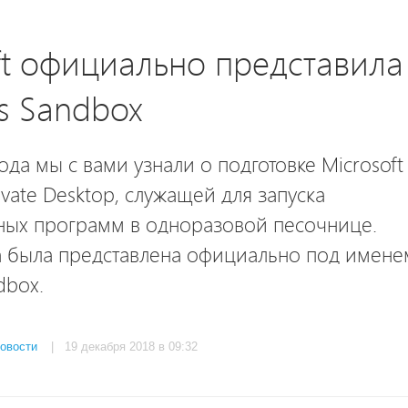
ft официально представила
s Sandbox
года мы с вами узнали о подготовке Microsoft
ivate Desktop, служащей для запуска
ных программ в одноразовой песочнице.
а была представлена официально под имене
dbox.
овости
| 19 декабря 2018 в 09:32