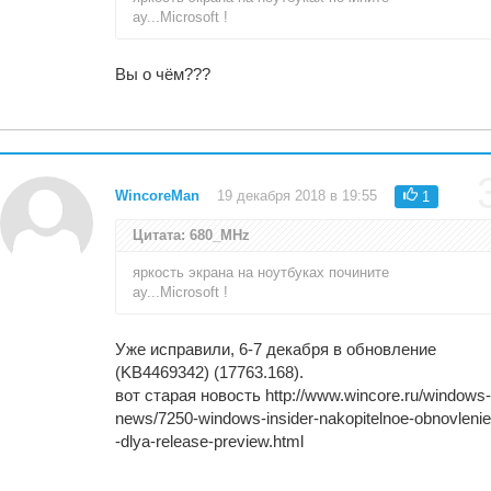
ау...Microsoft !
Вы о чём???
WincoreMan
19 декабря 2018 в 19:55
1
Цитата: 680_MHz
яркость экрана на ноутбуках почините
ау...Microsoft !
Уже исправили, 6-7 декабря в обновление
(KB4469342) (17763.168).
вот старая новость http://www.wincore.ru/windows
news/7250-windows-insider-nakopitelnoe-obnovleni
-dlya-release-preview.html