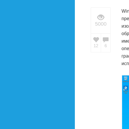
Win
пре
5000
изо
обр
име
12
6
опе
гра
исп