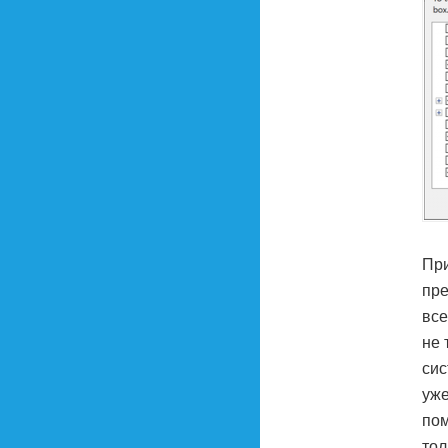
При
пре
все
не 
сис
уже
пом
тол