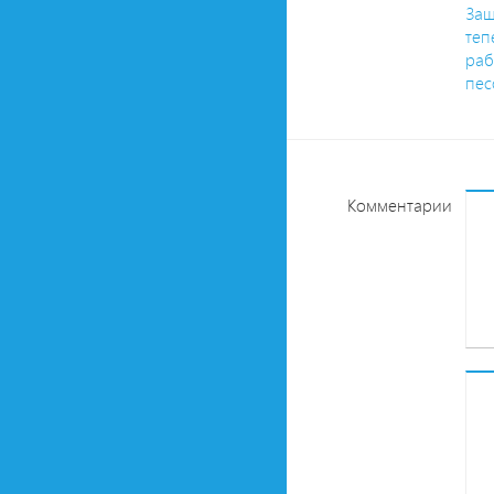
Защ
теп
раб
пес
Комментарии