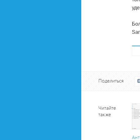
уде
Бол
San
Поделиться
Читайте
также
Ант