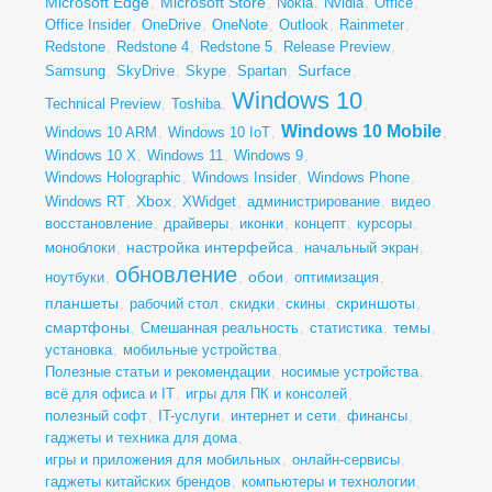
Microsoft Edge
Microsoft Store
,
,
Nokia
,
Nvidia
,
Office
,
Office Insider
,
OneDrive
,
OneNote
,
Outlook
,
Rainmeter
,
Redstone
,
Redstone 4
,
Redstone 5
,
Release Preview
,
Surface
Samsung
,
SkyDrive
,
Skype
,
Spartan
,
,
Windows 10
Technical Preview
,
Toshiba
,
,
Windows 10 Mobile
Windows 10 ARM
,
Windows 10 IoT
,
,
Windows 10 X
,
Windows 11
,
Windows 9
,
Windows Holographic
,
Windows Insider
,
Windows Phone
,
Xbox
Windows RT
,
,
XWidget
,
администрирование
,
видео
,
восстановление
,
драйверы
,
иконки
,
концепт
,
курсоры
,
настройка интерфейса
моноблоки
,
,
начальный экран
,
обновление
обои
ноутбуки
,
,
,
оптимизация
,
планшеты
скриншоты
,
рабочий стол
,
скидки
,
скины
,
,
смартфоны
темы
,
Смешанная реальность
,
статистика
,
,
установка
,
мобильные устройства
,
Полезные статьи и рекомендации
,
носимые устройства
,
всё для офиса и IT
,
игры для ПК и консолей
,
полезный софт
,
IT-услуги
,
интернет и сети
,
финансы
,
гаджеты и техника для дома
,
игры и приложения для мобильных
,
онлайн-сервисы
,
гаджеты китайских брендов
,
компьютеры и технологии
,