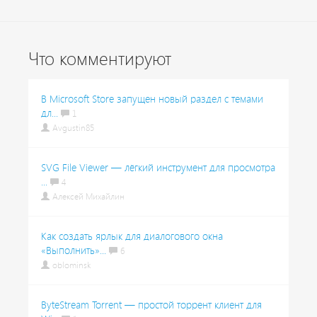
Что комментируют
В Microsoft Store запущен новый раздел с темами
дл...
1
Avgustin85
SVG File Viewer — лёгкий инструмент для просмотра
...
4
Алексей Михайлин
Как создать ярлык для диалогового окна
«Выполнить»...
6
oblominsk
ByteStream Torrent — простой торрент клиент для