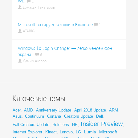
Wi...
1
Ермахан Танатаров
Microsoft тестирует вкладки в Блокноте
1
ATARIG
Windows 10 Login Changer — легко меняем фон
экрана...
6
Дамир Аюпов
Ключевые темы
Acer
,
AMD
,
Anniversary Update
,
April 2018 Update
,
ARM
,
Asus
,
Continuum
,
Cortana
,
Creators Update
,
Dell
,
Insider Preview
Fall Creators Update
,
HoloLens
,
HP
,
,
Lumia
Microsoft
Internet Explorer
,
Kinect
,
Lenovo
,
LG
,
,
,