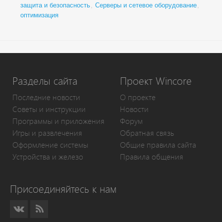
защита и безопасность
,
Серверы и сетевое оборудование
,
оптимизация
Разделы сайта
Проект Wincore
Последние новости
О проекте
Советы и инструкции
Новости
Программы и приложения
Форум
Игры и развлечения
Обратная связь
Оформление системы
Общие правила сайта
Устройства и железо
Правила общения
Присоединяйтесь к нам