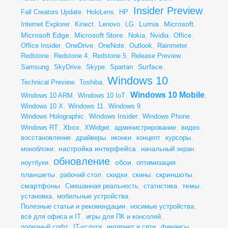
Insider Preview
Fall Creators Update
,
HoloLens
,
HP
,
,
Lumia
Microsoft
Internet Explorer
,
Kinect
,
Lenovo
,
LG
,
,
,
Microsoft Edge
Microsoft Store
,
,
Nokia
,
Nvidia
,
Office
,
Office Insider
,
OneDrive
,
OneNote
,
Outlook
,
Rainmeter
,
Redstone
,
Redstone 4
,
Redstone 5
,
Release Preview
,
Surface
Samsung
,
SkyDrive
,
Skype
,
Spartan
,
,
Windows 10
Technical Preview
,
Toshiba
,
,
Windows 10 Mobile
Windows 10 ARM
,
Windows 10 IoT
,
,
Windows 10 X
,
Windows 11
,
Windows 9
,
Windows Holographic
,
Windows Insider
,
Windows Phone
,
Xbox
Windows RT
,
,
XWidget
,
администрирование
,
видео
,
восстановление
,
драйверы
,
иконки
,
концепт
,
курсоры
,
настройка интерфейса
моноблоки
,
,
начальный экран
,
обновление
обои
ноутбуки
,
,
,
оптимизация
,
планшеты
скриншоты
,
рабочий стол
,
скидки
,
скины
,
,
смартфоны
темы
,
Смешанная реальность
,
статистика
,
,
установка
,
мобильные устройства
,
Полезные статьи и рекомендации
,
носимые устройства
,
всё для офиса и IT
,
игры для ПК и консолей
,
полезный софт
,
IT-услуги
,
интернет и сети
,
финансы
,