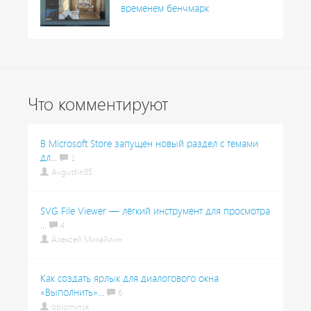
временем бенчмарк
Что комментируют
В Microsoft Store запущен новый раздел с темами
дл...
1
Avgustin85
SVG File Viewer — лёгкий инструмент для просмотра
...
4
Алексей Михайлин
Как создать ярлык для диалогового окна
«Выполнить»...
6
oblominsk