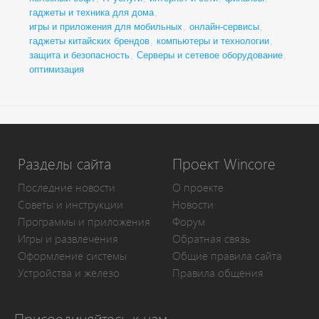
гаджеты и техника для дома
,
игры и приложения для мобильных
,
онлайн-сервисы
,
гаджеты китайских брендов
,
компьютеры и технологии
,
защита и безопасность
,
Серверы и сетевое оборудование
,
оптимизация
Разделы сайта
Проект Wincore
Последние новости
О проекте
Советы и инструкции
Новости
Программы и приложения
Форум
Игры и развлечения
Обратная связь
Оформление системы
Общие правила сайта
Устройства и железо
Правила общения