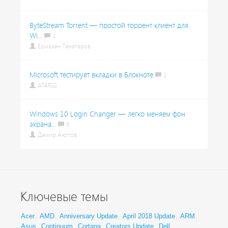
ByteStream Torrent — простой торрент клиент для
Wi...
1
Ермахан Танатаров
Microsoft тестирует вкладки в Блокноте
1
ATARIG
Windows 10 Login Changer — легко меняем фон
экрана...
6
Дамир Аюпов
Ключевые темы
Acer
,
AMD
,
Anniversary Update
,
April 2018 Update
,
ARM
,
Asus
,
Continuum
,
Cortana
,
Creators Update
,
Dell
,