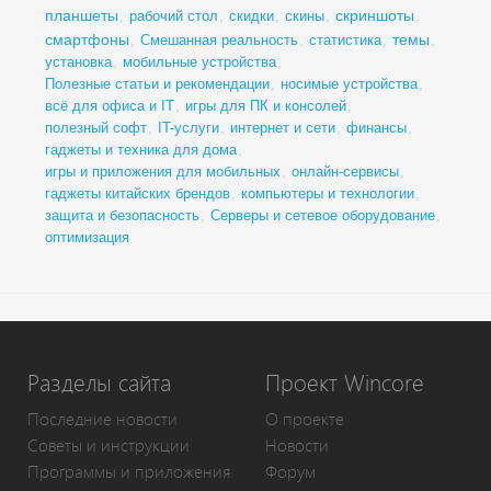
планшеты
скриншоты
,
рабочий стол
,
скидки
,
скины
,
,
смартфоны
темы
,
Смешанная реальность
,
статистика
,
,
установка
,
мобильные устройства
,
Полезные статьи и рекомендации
,
носимые устройства
,
всё для офиса и IT
,
игры для ПК и консолей
,
полезный софт
,
IT-услуги
,
интернет и сети
,
финансы
,
гаджеты и техника для дома
,
игры и приложения для мобильных
,
онлайн-сервисы
,
гаджеты китайских брендов
,
компьютеры и технологии
,
защита и безопасность
,
Серверы и сетевое оборудование
,
оптимизация
Разделы сайта
Проект Wincore
Последние новости
О проекте
Советы и инструкции
Новости
Программы и приложения
Форум