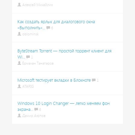
Алексей Михайлин
Как создать ярлык для диалогового окна
«Выполнить»...
6
oblominsk
ByteStream Torrent — простой торрент клиент для
Wi...
1
Ермахан Танатаров
Microsoft тестирует вкладки в Блокноте
1
ATARIG
Windows 10 Login Changer — легко меняем фон
экрана...
6
Дамир Аюпов