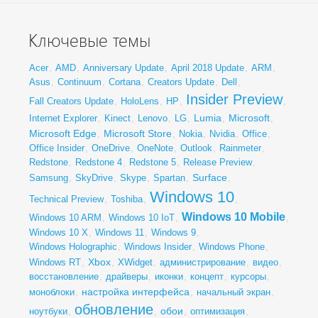
Ключевые темы
Acer
,
AMD
,
Anniversary Update
,
April 2018 Update
,
ARM
,
Asus
,
Continuum
,
Cortana
,
Creators Update
,
Dell
,
Insider Preview
Fall Creators Update
,
HoloLens
,
HP
,
,
Lumia
Microsoft
Internet Explorer
,
Kinect
,
Lenovo
,
LG
,
,
,
Microsoft Edge
Microsoft Store
,
,
Nokia
,
Nvidia
,
Office
,
Office Insider
,
OneDrive
,
OneNote
,
Outlook
,
Rainmeter
,
Redstone
,
Redstone 4
,
Redstone 5
,
Release Preview
,
Surface
Samsung
,
SkyDrive
,
Skype
,
Spartan
,
,
Windows 10
Technical Preview
,
Toshiba
,
,
Windows 10 Mobile
Windows 10 ARM
,
Windows 10 IoT
,
,
Windows 10 X
,
Windows 11
,
Windows 9
,
Windows Holographic
,
Windows Insider
,
Windows Phone
,
Xbox
Windows RT
,
,
XWidget
,
администрирование
,
видео
,
восстановление
,
драйверы
,
иконки
,
концепт
,
курсоры
,
настройка интерфейса
моноблоки
,
,
начальный экран
,
обновление
обои
ноутбуки
,
,
,
оптимизация
,