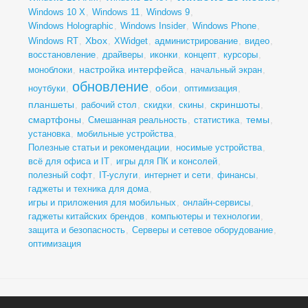
Windows 10 X
,
Windows 11
,
Windows 9
,
Windows Holographic
,
Windows Insider
,
Windows Phone
,
Xbox
Windows RT
,
,
XWidget
,
администрирование
,
видео
,
восстановление
,
драйверы
,
иконки
,
концепт
,
курсоры
,
настройка интерфейса
моноблоки
,
,
начальный экран
,
обновление
обои
ноутбуки
,
,
,
оптимизация
,
планшеты
скриншоты
,
рабочий стол
,
скидки
,
скины
,
,
смартфоны
темы
,
Смешанная реальность
,
статистика
,
,
установка
,
мобильные устройства
,
Полезные статьи и рекомендации
,
носимые устройства
,
всё для офиса и IT
,
игры для ПК и консолей
,
полезный софт
,
IT-услуги
,
интернет и сети
,
финансы
,
гаджеты и техника для дома
,
игры и приложения для мобильных
,
онлайн-сервисы
,
гаджеты китайских брендов
,
компьютеры и технологии
,
защита и безопасность
,
Серверы и сетевое оборудование
,
оптимизация