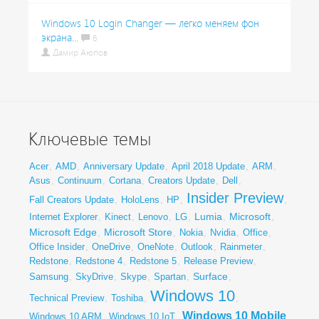
Windows 10 Login Changer — легко меняем фон
экрана...
6
Дамир Аюпов
Ключевые темы
Acer
,
AMD
,
Anniversary Update
,
April 2018 Update
,
ARM
,
Asus
,
Continuum
,
Cortana
,
Creators Update
,
Dell
,
Insider Preview
Fall Creators Update
,
HoloLens
,
HP
,
,
Lumia
Microsoft
Internet Explorer
,
Kinect
,
Lenovo
,
LG
,
,
,
Microsoft Edge
Microsoft Store
,
,
Nokia
,
Nvidia
,
Office
,
Office Insider
,
OneDrive
,
OneNote
,
Outlook
,
Rainmeter
,
Redstone
,
Redstone 4
,
Redstone 5
,
Release Preview
,
Surface
Samsung
,
SkyDrive
,
Skype
,
Spartan
,
,
Windows 10
Technical Preview
,
Toshiba
,
,
Windows 10 Mobile
Windows 10 ARM
,
Windows 10 IoT
,
,