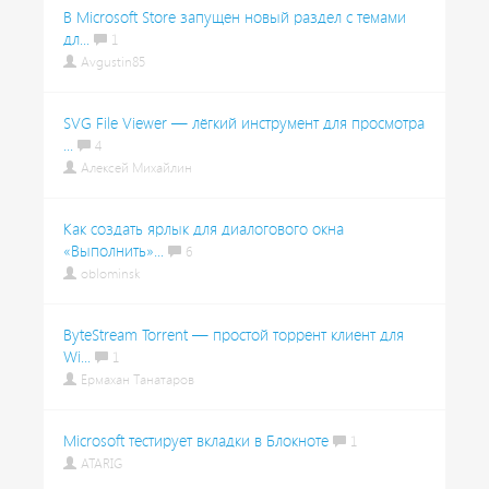
В Microsoft Store запущен новый раздел с темами
дл...
1
Avgustin85
SVG File Viewer — лёгкий инструмент для просмотра
...
4
Алексей Михайлин
Как создать ярлык для диалогового окна
«Выполнить»...
6
oblominsk
ByteStream Torrent — простой торрент клиент для
Wi...
1
Ермахан Танатаров
Microsoft тестирует вкладки в Блокноте
1
ATARIG