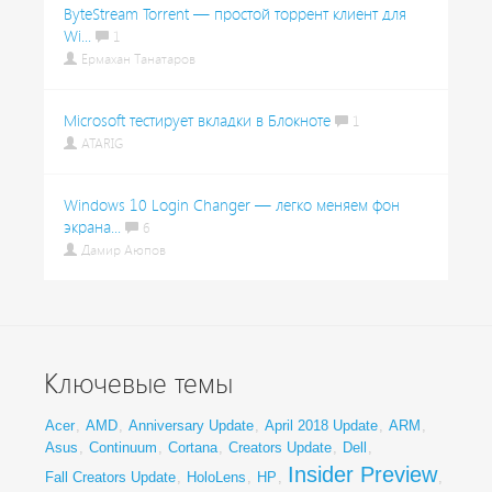
ByteStream Torrent — простой торрент клиент для
Wi...
1
Ермахан Танатаров
Microsoft тестирует вкладки в Блокноте
1
ATARIG
Windows 10 Login Changer — легко меняем фон
экрана...
6
Дамир Аюпов
Ключевые темы
Acer
,
AMD
,
Anniversary Update
,
April 2018 Update
,
ARM
,
Asus
,
Continuum
,
Cortana
,
Creators Update
,
Dell
,
Insider Preview
Fall Creators Update
,
HoloLens
,
HP
,
,