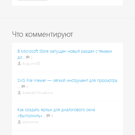
Что комментируют
В Microsoft Store запущен новый раздел с темами
дл...
1
Avgustin85
SVG File Viewer — лёгкий инструмент для просмотра
...
4
Алексей Михайлин
Как создать ярлык для диалогового окна
«Выполнить»...
6
oblominsk