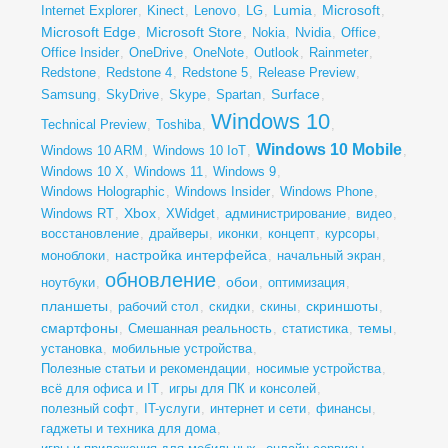
Lumia
Microsoft
Internet Explorer
,
Kinect
,
Lenovo
,
LG
,
,
,
Microsoft Edge
Microsoft Store
,
,
Nokia
,
Nvidia
,
Office
,
Office Insider
,
OneDrive
,
OneNote
,
Outlook
,
Rainmeter
,
Redstone
,
Redstone 4
,
Redstone 5
,
Release Preview
,
Surface
Samsung
,
SkyDrive
,
Skype
,
Spartan
,
,
Windows 10
Technical Preview
,
Toshiba
,
,
Windows 10 Mobile
Windows 10 ARM
,
Windows 10 IoT
,
,
Windows 10 X
,
Windows 11
,
Windows 9
,
Windows Holographic
,
Windows Insider
,
Windows Phone
,
Xbox
Windows RT
,
,
XWidget
,
администрирование
,
видео
,
восстановление
,
драйверы
,
иконки
,
концепт
,
курсоры
,
настройка интерфейса
моноблоки
,
,
начальный экран
,
обновление
обои
ноутбуки
,
,
,
оптимизация
,
планшеты
скриншоты
,
рабочий стол
,
скидки
,
скины
,
,
смартфоны
темы
,
Смешанная реальность
,
статистика
,
,
установка
,
мобильные устройства
,
Полезные статьи и рекомендации
,
носимые устройства
,
всё для офиса и IT
,
игры для ПК и консолей
,
полезный софт
,
IT-услуги
,
интернет и сети
,
финансы
,
гаджеты и техника для дома
,