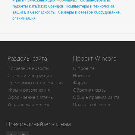
игры и приложения для мобильных
,
онлайн-сервисы
,
гаджеты китайских брендов
,
компьютеры и технологии
,
защита и безопасность
,
Серверы и сетевое оборудование
,
оптимизация
Разделы сайта
Проект Wincore
Последние новости
О проекте
Советы и инструкции
Новости
Программы и приложения
Форум
Игры и развлечения
Обратная связь
Оформление системы
Общие правила сайта
Устройства и железо
Правила общения
Присоединяйтесь к нам