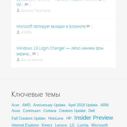
Wi...
1
Ермахан Танатаров
Microsoft тестирует вкладки в Блокноте
1
ATARIG
Windows 10 Login Changer — легко меняем фон
экрана...
6
Дамир Аюпов
Ключевые темы
Acer
,
AMD
,
Anniversary Update
,
April 2018 Update
,
ARM
,
Asus
,
Continuum
,
Cortana
,
Creators Update
,
Dell
,
Insider Preview
Fall Creators Update
,
HoloLens
,
HP
,
,
Lumia
Microsoft
Internet Explorer
,
Kinect
,
Lenovo
,
LG
,
,
,