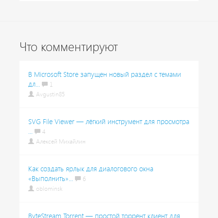
Что комментируют
В Microsoft Store запущен новый раздел с темами
дл...
1
Avgustin85
SVG File Viewer — лёгкий инструмент для просмотра
...
4
Алексей Михайлин
Как создать ярлык для диалогового окна
«Выполнить»...
6
oblominsk
ByteStream Torrent — простой торрент клиент для