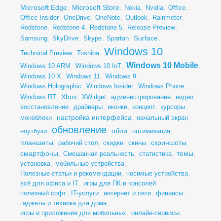
Microsoft Edge
Microsoft Store
,
,
Nokia
,
Nvidia
,
Office
,
Office Insider
,
OneDrive
,
OneNote
,
Outlook
,
Rainmeter
,
Redstone
,
Redstone 4
,
Redstone 5
,
Release Preview
,
Surface
Samsung
,
SkyDrive
,
Skype
,
Spartan
,
,
Windows 10
Technical Preview
,
Toshiba
,
,
Windows 10 Mobile
Windows 10 ARM
,
Windows 10 IoT
,
,
Windows 10 X
,
Windows 11
,
Windows 9
,
Windows Holographic
,
Windows Insider
,
Windows Phone
,
Xbox
Windows RT
,
,
XWidget
,
администрирование
,
видео
,
восстановление
,
драйверы
,
иконки
,
концепт
,
курсоры
,
настройка интерфейса
моноблоки
,
,
начальный экран
,
обновление
обои
ноутбуки
,
,
,
оптимизация
,
планшеты
скриншоты
,
рабочий стол
,
скидки
,
скины
,
,
смартфоны
темы
,
Смешанная реальность
,
статистика
,
,
установка
,
мобильные устройства
,
Полезные статьи и рекомендации
,
носимые устройства
,
всё для офиса и IT
,
игры для ПК и консолей
,
полезный софт
,
IT-услуги
,
интернет и сети
,
финансы
,
гаджеты и техника для дома
,
игры и приложения для мобильных
,
онлайн-сервисы
,