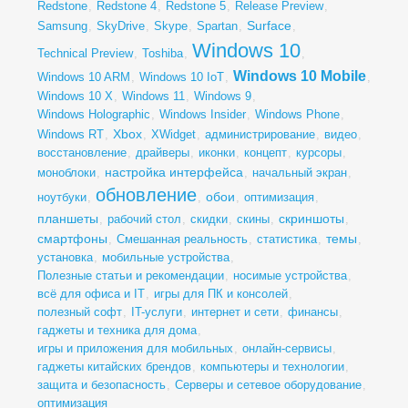
Redstone
,
Redstone 4
,
Redstone 5
,
Release Preview
,
Surface
Samsung
,
SkyDrive
,
Skype
,
Spartan
,
,
Windows 10
Technical Preview
,
Toshiba
,
,
Windows 10 Mobile
Windows 10 ARM
,
Windows 10 IoT
,
,
Windows 10 X
,
Windows 11
,
Windows 9
,
Windows Holographic
,
Windows Insider
,
Windows Phone
,
Xbox
Windows RT
,
,
XWidget
,
администрирование
,
видео
,
восстановление
,
драйверы
,
иконки
,
концепт
,
курсоры
,
настройка интерфейса
моноблоки
,
,
начальный экран
,
обновление
обои
ноутбуки
,
,
,
оптимизация
,
планшеты
скриншоты
,
рабочий стол
,
скидки
,
скины
,
,
смартфоны
темы
,
Смешанная реальность
,
статистика
,
,
установка
,
мобильные устройства
,
Полезные статьи и рекомендации
,
носимые устройства
,
всё для офиса и IT
,
игры для ПК и консолей
,
полезный софт
,
IT-услуги
,
интернет и сети
,
финансы
,
гаджеты и техника для дома
,
игры и приложения для мобильных
,
онлайн-сервисы
,
гаджеты китайских брендов
,
компьютеры и технологии
,
защита и безопасность
,
Серверы и сетевое оборудование
,
оптимизация