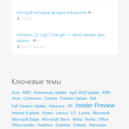
Microsoft тестирует вкладки в Блокноте
1
ATARIG
Windows 10 Login Changer — легко меняем фон
экрана...
6
Дамир Аюпов
Ключевые темы
Acer
,
AMD
,
Anniversary Update
,
April 2018 Update
,
ARM
,
Asus
,
Continuum
,
Cortana
,
Creators Update
,
Dell
,
Insider Preview
Fall Creators Update
,
HoloLens
,
HP
,
,
Lumia
Microsoft
Internet Explorer
,
Kinect
,
Lenovo
,
LG
,
,
,
Microsoft Edge
Microsoft Store
,
,
Nokia
,
Nvidia
,
Office
,
Office Insider
,
OneDrive
,
OneNote
,
Outlook
,
Rainmeter
,