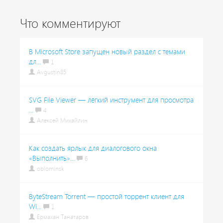
Что комментируют
В Microsoft Store запущен новый раздел с темами
дл...
1
Avgustin85
SVG File Viewer — лёгкий инструмент для просмотра
...
4
Алексей Михайлин
Как создать ярлык для диалогового окна
«Выполнить»...
6
oblominsk
ByteStream Torrent — простой торрент клиент для
Wi...
1
Ермахан Танатаров