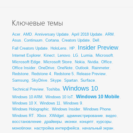
Ключевые темы
Acer
,
AMD
,
Anniversary Update
,
April 2018 Update
,
ARM
,
Asus
,
Continuum
,
Cortana
,
Creators Update
,
Dell
,
Insider Preview
Fall Creators Update
,
HoloLens
,
HP
,
,
Lumia
Microsoft
Internet Explorer
,
Kinect
,
Lenovo
,
LG
,
,
,
Microsoft Edge
Microsoft Store
,
,
Nokia
,
Nvidia
,
Office
,
Office Insider
,
OneDrive
,
OneNote
,
Outlook
,
Rainmeter
,
Redstone
,
Redstone 4
,
Redstone 5
,
Release Preview
,
Surface
Samsung
,
SkyDrive
,
Skype
,
Spartan
,
,
Windows 10
Technical Preview
,
Toshiba
,
,
Windows 10 Mobile
Windows 10 ARM
,
Windows 10 IoT
,
,
Windows 10 X
,
Windows 11
,
Windows 9
,
Windows Holographic
,
Windows Insider
,
Windows Phone
,
Xbox
Windows RT
,
,
XWidget
,
администрирование
,
видео
,
восстановление
,
драйверы
,
иконки
,
концепт
,
курсоры
,
настройка интерфейса
моноблоки
,
,
начальный экран
,