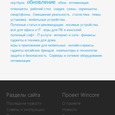
обновление
обои
ноутбуки
,
,
,
оптимизация
,
планшеты
скриншоты
,
рабочий стол
,
скидки
,
скины
,
,
смартфоны
темы
,
Смешанная реальность
,
статистика
,
,
установка
,
мобильные устройства
,
Полезные статьи и рекомендации
,
носимые устройства
,
всё для офиса и IT
,
игры для ПК и консолей
,
полезный софт
,
IT-услуги
,
интернет и сети
,
финансы
,
гаджеты и техника для дома
,
игры и приложения для мобильных
,
онлайн-сервисы
,
гаджеты китайских брендов
,
компьютеры и технологии
,
защита и безопасность
,
Серверы и сетевое оборудование
,
оптимизация
Разделы сайта
Проект Wincore
Последние новости
О проекте
Советы и инструкции
Новости