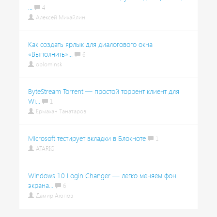
...
4
Алексей Михайлин
Как создать ярлык для диалогового окна
«Выполнить»...
6
oblominsk
ByteStream Torrent — простой торрент клиент для
Wi...
1
Ермахан Танатаров
Microsoft тестирует вкладки в Блокноте
1
ATARIG
Windows 10 Login Changer — легко меняем фон
экрана...
6
Дамир Аюпов