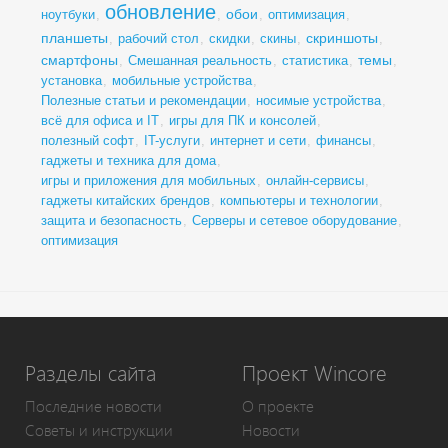
обновление
обои
ноутбуки
,
,
,
оптимизация
,
планшеты
скриншоты
,
рабочий стол
,
скидки
,
скины
,
,
смартфоны
темы
,
Смешанная реальность
,
статистика
,
,
установка
,
мобильные устройства
,
Полезные статьи и рекомендации
,
носимые устройства
,
всё для офиса и IT
,
игры для ПК и консолей
,
полезный софт
,
IT-услуги
,
интернет и сети
,
финансы
,
гаджеты и техника для дома
,
игры и приложения для мобильных
,
онлайн-сервисы
,
гаджеты китайских брендов
,
компьютеры и технологии
,
защита и безопасность
,
Серверы и сетевое оборудование
,
оптимизация
Разделы сайта
Проект Wincore
Последние новости
О проекте
Советы и инструкции
Новости