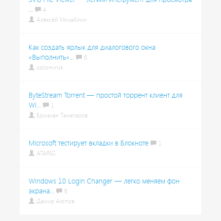
...
4
Алексей Михайлин
Как создать ярлык для диалогового окна
«Выполнить»...
6
oblominsk
ByteStream Torrent — простой торрент клиент для
Wi...
1
Ермахан Танатаров
Microsoft тестирует вкладки в Блокноте
1
ATARIG
Windows 10 Login Changer — легко меняем фон
экрана...
6
Дамир Аюпов