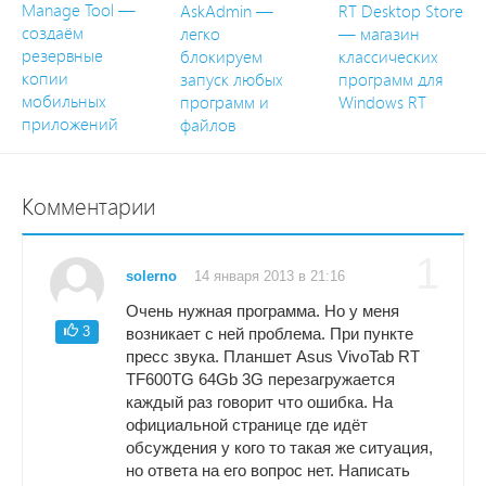
Manage Tool —
AskAdmin —
RT Desktop Store
создаём
легко
— магазин
резервные
блокируем
классических
копии
запуск любых
программ для
мобильных
программ и
Windows RT
приложений
файлов
Комментарии
1
solerno
14 января 2013 в 21:16
Очень нужная программа. Но у меня
3
возникает с ней проблема. При пункте
пресс звука. Планшет Asus VivoTab RT
TF600TG 64Gb 3G перезагружается
каждый раз говорит что ошибка. На
официальной странице где идёт
обсуждения у кого то такая же ситуация,
но ответа на его вопрос нет. Написать