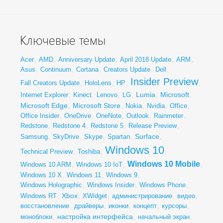
Ключевые темы
Acer
,
AMD
,
Anniversary Update
,
April 2018 Update
,
ARM
,
Asus
,
Continuum
,
Cortana
,
Creators Update
,
Dell
,
Insider Preview
Fall Creators Update
,
HoloLens
,
HP
,
,
Lumia
Microsoft
Internet Explorer
,
Kinect
,
Lenovo
,
LG
,
,
,
Microsoft Edge
Microsoft Store
,
,
Nokia
,
Nvidia
,
Office
,
Office Insider
,
OneDrive
,
OneNote
,
Outlook
,
Rainmeter
,
Redstone
,
Redstone 4
,
Redstone 5
,
Release Preview
,
Surface
Samsung
,
SkyDrive
,
Skype
,
Spartan
,
,
Windows 10
Technical Preview
,
Toshiba
,
,
Windows 10 Mobile
Windows 10 ARM
,
Windows 10 IoT
,
,
Windows 10 X
,
Windows 11
,
Windows 9
,
Windows Holographic
,
Windows Insider
,
Windows Phone
,
Xbox
Windows RT
,
,
XWidget
,
администрирование
,
видео
,
восстановление
,
драйверы
,
иконки
,
концепт
,
курсоры
,
настройка интерфейса
моноблоки
,
,
начальный экран
,