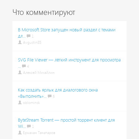
Что комментируют
В Microsoft Store запущен новый раздел с темами
дл...
1
Avgustin85
SVG File Viewer — лёгкий инструмент для просмотра
...
4
Алексей Михайлин
Как создать ярлык для диалогового окна
«Выполнить»...
6
oblominsk
ByteStream Torrent — простой торрент клиент для
Wi...
1
Ермахан Танатаров