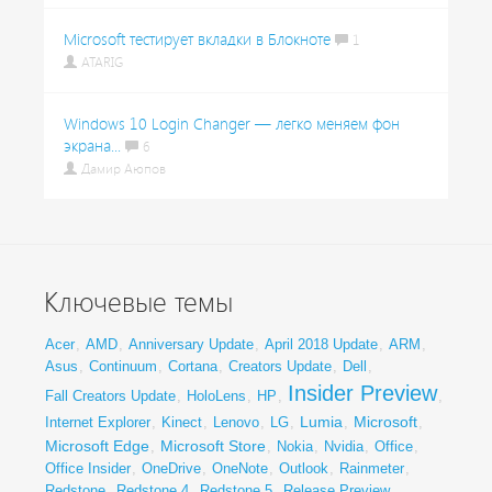
Microsoft тестирует вкладки в Блокноте
1
ATARIG
Windows 10 Login Changer — легко меняем фон
экрана...
6
Дамир Аюпов
Ключевые темы
Acer
,
AMD
,
Anniversary Update
,
April 2018 Update
,
ARM
,
Asus
,
Continuum
,
Cortana
,
Creators Update
,
Dell
,
Insider Preview
Fall Creators Update
,
HoloLens
,
HP
,
,
Lumia
Microsoft
Internet Explorer
,
Kinect
,
Lenovo
,
LG
,
,
,
Microsoft Edge
Microsoft Store
,
,
Nokia
,
Nvidia
,
Office
,
Office Insider
,
OneDrive
,
OneNote
,
Outlook
,
Rainmeter
,
Redstone
,
Redstone 4
,
Redstone 5
,
Release Preview
,