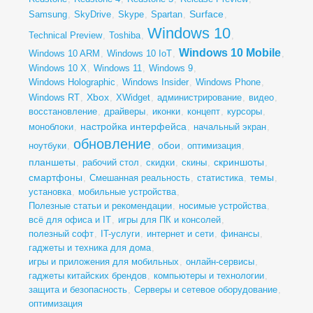
Surface
Samsung
,
SkyDrive
,
Skype
,
Spartan
,
,
Windows 10
Technical Preview
,
Toshiba
,
,
Windows 10 Mobile
Windows 10 ARM
,
Windows 10 IoT
,
,
Windows 10 X
,
Windows 11
,
Windows 9
,
Windows Holographic
,
Windows Insider
,
Windows Phone
,
Xbox
Windows RT
,
,
XWidget
,
администрирование
,
видео
,
восстановление
,
драйверы
,
иконки
,
концепт
,
курсоры
,
настройка интерфейса
моноблоки
,
,
начальный экран
,
обновление
обои
ноутбуки
,
,
,
оптимизация
,
планшеты
скриншоты
,
рабочий стол
,
скидки
,
скины
,
,
смартфоны
темы
,
Смешанная реальность
,
статистика
,
,
установка
,
мобильные устройства
,
Полезные статьи и рекомендации
,
носимые устройства
,
всё для офиса и IT
,
игры для ПК и консолей
,
полезный софт
,
IT-услуги
,
интернет и сети
,
финансы
,
гаджеты и техника для дома
,
игры и приложения для мобильных
,
онлайн-сервисы
,
гаджеты китайских брендов
,
компьютеры и технологии
,
защита и безопасность
,
Серверы и сетевое оборудование
,
оптимизация