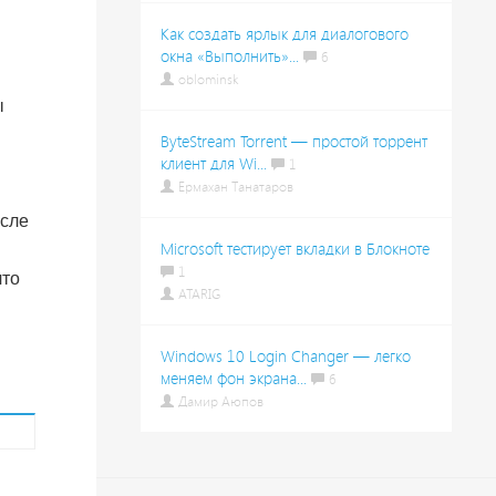
Как создать ярлык для диалогового
окна «Выполнить»...
6
oblominsk
ы
ByteStream Torrent — простой торрент
клиент для Wi...
1
Ермахан Танатаров
исле
Microsoft тестирует вкладки в Блокноте
1
что
ATARIG
Windows 10 Login Changer — легко
меняем фон экрана...
6
Дамир Аюпов