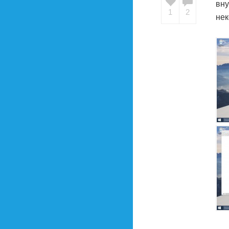
вну
1
2
нек