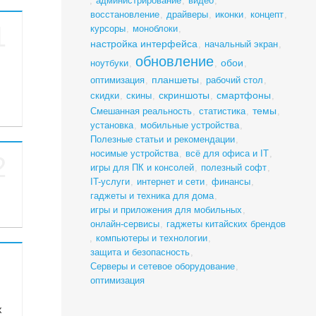
,
администрирование
,
видео
,
восстановление
,
драйверы
,
иконки
,
концепт
,
1
курсоры
,
моноблоки
,
настройка интерфейса
,
начальный экран
,
обновление
обои
ноутбуки
,
,
,
планшеты
оптимизация
,
,
рабочий стол
,
скриншоты
смартфоны
скидки
,
скины
,
,
,
темы
Смешанная реальность
,
статистика
,
,
установка
,
мобильные устройства
,
Полезные статьи и рекомендации
,
носимые устройства
,
всё для офиса и IT
,
2
игры для ПК и консолей
,
полезный софт
,
IT-услуги
,
интернет и сети
,
финансы
,
гаджеты и техника для дома
,
игры и приложения для мобильных
,
онлайн-сервисы
,
гаджеты китайских брендов
,
компьютеры и технологии
,
защита и безопасность
,
Серверы и сетевое оборудование
,
оптимизация
х