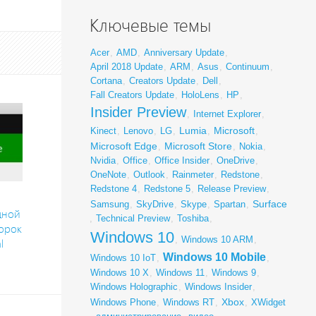
Ключевые темы
Acer
,
AMD
,
Anniversary Update
,
April 2018 Update
,
ARM
,
Asus
,
Continuum
,
Cortana
,
Creators Update
,
Dell
,
Fall Creators Update
,
HoloLens
,
HP
,
Insider Preview
,
Internet Explorer
,
Lumia
Microsoft
Kinect
,
Lenovo
,
LG
,
,
,
Microsoft Edge
Microsoft Store
,
,
Nokia
,
Nvidia
,
Office
,
Office Insider
,
OneDrive
,
OneNote
,
Outlook
,
Rainmeter
,
Redstone
,
Redstone 4
,
Redstone 5
,
Release Preview
,
Surface
Samsung
,
SkyDrive
,
Skype
,
Spartan
,
дной
,
Technical Preview
,
Toshiba
,
орок
Windows 10
,
Windows 10 ARM
,
l
Windows 10 Mobile
Windows 10 IoT
,
,
Windows 10 X
,
Windows 11
,
Windows 9
,
Windows Holographic
,
Windows Insider
,
Xbox
Windows Phone
,
Windows RT
,
,
XWidget