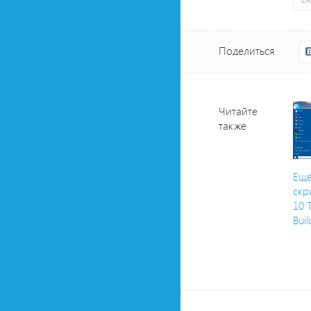
Поделиться
Читайте
также
Ещё
скр
10 
Bui