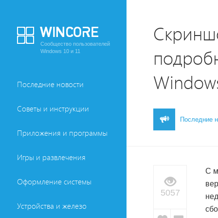
Скринш
Сообщество пользователей
подробн
Windows 10 и 11
Window
Последние новости
Советы и инструкции
Последние н
Приложения и программы
Игры и развлечения
С м
Оформление системы
вер
5057
нед
Устройства и железо
сбо