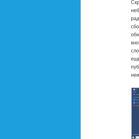
Скр
неб
рад
сбо
обн
кно
сло
ещё
пуб
неи