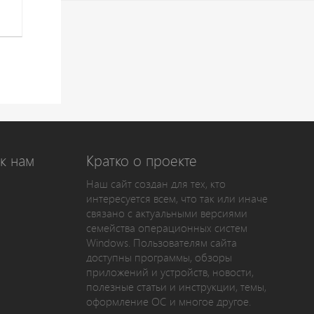
к нам
Кратко о проекте
Наш сайт создан для тех, кто
интересуется всем, что так или иначе
связано с актуальными версиями
семейства операционных систем
Windows. Пользователям сайта
доступны программы, обзоры
приложений и устройств, новости,
полезные статьи и инструкции, темы,
оформление ОС и многое другое.