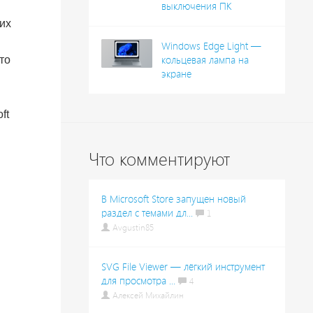
выключения ПК
их
Windows Edge Light —
то
кольцевая лампа на
экране
ft
Что комментируют
В Microsoft Store запущен новый
раздел с темами дл...
1
Avgustin85
SVG File Viewer — лёгкий инструмент
для просмотра ...
4
Алексей Михайлин