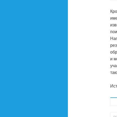
Кро
име
изв
пои
Нап
рез
обр
и м
уча
так
Ист
с