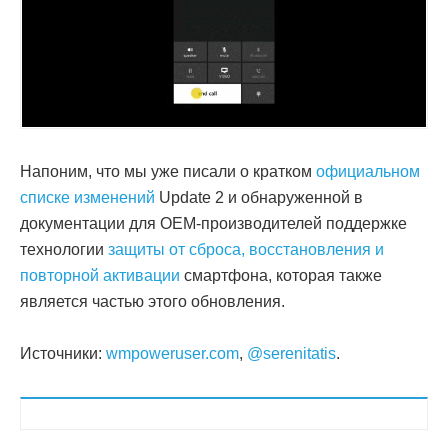
Напоним, что мы уже писали о кратком
официальном
списке изменений
Update 2 и обнаруженной в
документации для OEM-производителей поддержке
технологии
защиты от сброса, восстановления и
повторной активации
смартфона, которая также
является частью этого обновления.
Источники:
wmpoweruser.com
,
@serenitatis
.