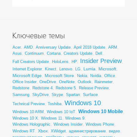
Ключевые темы
Acer
,
AMD
,
Anniversary Update
,
April 2018 Update
,
ARM
,
Asus
,
Continuum
,
Cortana
,
Creators Update
,
Dell
,
Insider Preview
Fall Creators Update
,
HoloLens
,
HP
,
,
Lumia
Microsoft
Internet Explorer
,
Kinect
,
Lenovo
,
LG
,
,
,
Microsoft Edge
Microsoft Store
,
,
Nokia
,
Nvidia
,
Office
,
Office Insider
,
OneDrive
,
OneNote
,
Outlook
,
Rainmeter
,
Redstone
,
Redstone 4
,
Redstone 5
,
Release Preview
,
Surface
Samsung
,
SkyDrive
,
Skype
,
Spartan
,
,
Windows 10
Technical Preview
,
Toshiba
,
,
Windows 10 Mobile
Windows 10 ARM
,
Windows 10 IoT
,
,
Windows 10 X
,
Windows 11
,
Windows 9
,
Windows Holographic
,
Windows Insider
,
Windows Phone
,
Xbox
Windows RT
,
,
XWidget
,
администрирование
,
видео
,