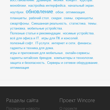
восстановление
,
драйверы
,
иконки
,
концепт
,
курсоры
,
настройка интерфейса
моноблоки
,
,
начальный экран
,
обновление
обои
ноутбуки
,
,
,
оптимизация
,
планшеты
скриншоты
,
рабочий стол
,
скидки
,
скины
,
,
смартфоны
темы
,
Смешанная реальность
,
статистика
,
,
установка
,
мобильные устройства
,
Полезные статьи и рекомендации
,
носимые устройства
,
всё для офиса и IT
,
игры для ПК и консолей
,
полезный софт
,
IT-услуги
,
интернет и сети
,
финансы
,
гаджеты и техника для дома
,
игры и приложения для мобильных
,
онлайн-сервисы
,
гаджеты китайских брендов
,
компьютеры и технологии
,
защита и безопасность
,
Серверы и сетевое оборудование
,
оптимизация
Разделы сайта
Проект Wincore
Последние новости
О проекте