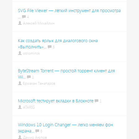
SVG File Viewer — лёгкий инструмент для просмотра
...
4
Алексей Михайлин
Как создать ярлык для диалогового окна
«Выполнить»...
6
oblominsk
ByteStream Torrent — простой торрент клиент для
Wi...
1
Ермахан Танатаров
Microsoft тестирует вкладки в Блокноте
1
ATARIG
Windows 10 Login Changer — легко меняем фон
экрана...
6
Дамир Аюпов