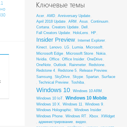
.1
Ключевые темы
ено
830
Acer
,
AMD
,
Anniversary Update
,
April 2018 Update
,
ARM
,
Asus
,
Continuum
,
Cortana
,
Creators Update
,
Dell
,
Fall Creators Update
,
HoloLens
,
HP
,
Insider Preview
,
Internet Explorer
,
Lumia
Microsoft
Kinect
,
Lenovo
,
LG
,
,
,
Microsoft Edge
Microsoft Store
,
,
Nokia
,
Nvidia
,
Office
,
Office Insider
,
OneDrive
,
OneNote
,
Outlook
,
Rainmeter
,
Redstone
,
Redstone 4
,
Redstone 5
,
Release Preview
,
Surface
Samsung
,
SkyDrive
,
Skype
,
Spartan
,
х
,
Technical Preview
,
Toshiba
,
Windows 10
,
Windows 10 ARM
,
Windows 10 Mobile
Windows 10 IoT
,
,
Windows 10 X
,
Windows 11
,
Windows 9
,
Windows Holographic
,
Windows Insider
,
Xbox
Windows Phone
,
Windows RT
,
,
XWidget
,
администрирование
,
видео
,