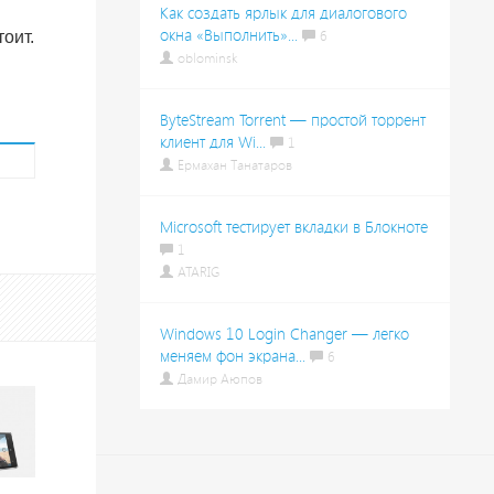
Как создать ярлык для диалогового
окна «Выполнить»...
оит.
6
oblominsk
ByteStream Torrent — простой торрент
клиент для Wi...
1
Ермахан Танатаров
Microsoft тестирует вкладки в Блокноте
1
ATARIG
Windows 10 Login Changer — легко
меняем фон экрана...
6
Дамир Аюпов