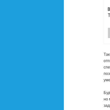
Так
отп
спе
поз
ум
Буд
но 
зад