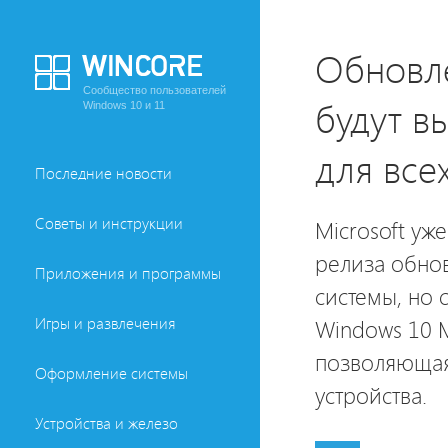
Обновле
Сообщество пользователей
будут в
Windows 10 и 11
для все
Последние новости
Советы и инструкции
Microsoft уж
релиза обно
Приложения и программы
системы, но 
Игры и развлечения
Windows 10 M
позволяющая
Оформление системы
устройства.
Устройства и железо