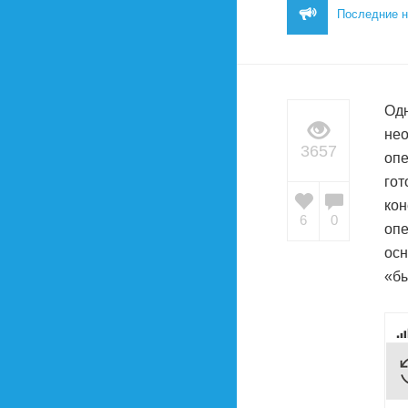
Последние н
Одн
нео
3657
опе
гот
кон
6
0
опе
осн
«бы