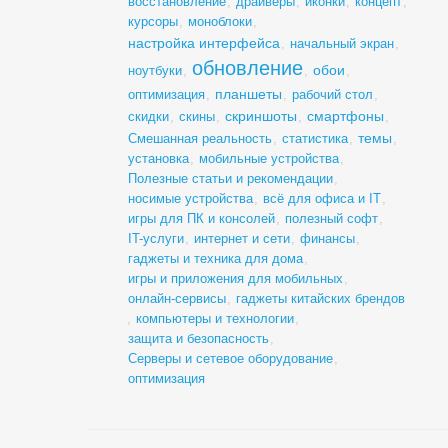
восстановление
,
драйверы
,
иконки
,
концепт
,
курсоры
,
моноблоки
,
настройка интерфейса
,
начальный экран
,
обновление
обои
ноутбуки
,
,
,
планшеты
оптимизация
,
,
рабочий стол
,
скриншоты
смартфоны
скидки
,
скины
,
,
,
темы
Смешанная реальность
,
статистика
,
,
установка
,
мобильные устройства
,
Полезные статьи и рекомендации
,
носимые устройства
,
всё для офиса и IT
,
игры для ПК и консолей
,
полезный софт
,
IT-услуги
,
интернет и сети
,
финансы
,
гаджеты и техника для дома
,
игры и приложения для мобильных
,
онлайн-сервисы
,
гаджеты китайских брендов
,
компьютеры и технологии
,
защита и безопасность
,
Серверы и сетевое оборудование
,
оптимизация