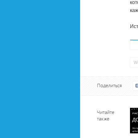
кот
каж
Ист
W
Поделиться
Читайте
также