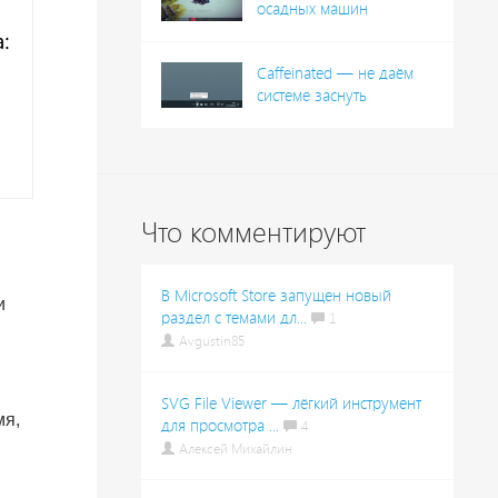
осадных машин
Caffeinated — не даём
системе заснуть
Что комментируют
В Microsoft Store запущен новый
и
раздел с темами дл...
1
Avgustin85
SVG File Viewer — лёгкий инструмент
мя,
для просмотра ...
4
Алексей Михайлин