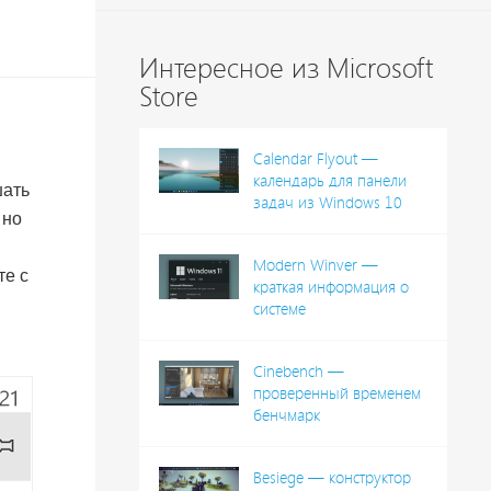
Интересное из Microsoft
Store
Calendar Flyout —
календарь для панели
шать
задач из Windows 10
 но
Modern Winver —
те с
краткая информация о
системе
Cinebench —
проверенный временем
бенчмарк
Besiege — конструктор