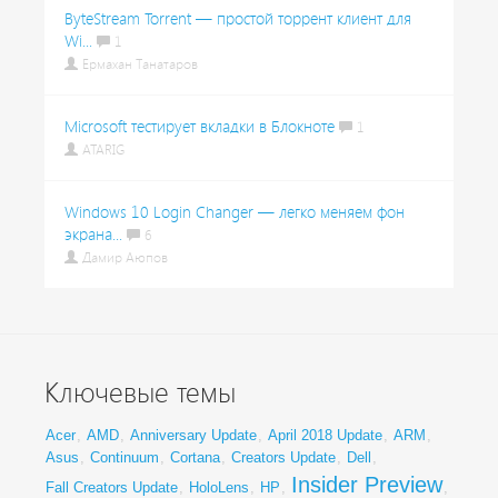
ByteStream Torrent — простой торрент клиент для
Wi...
1
Ермахан Танатаров
Microsoft тестирует вкладки в Блокноте
1
ATARIG
Windows 10 Login Changer — легко меняем фон
экрана...
6
Дамир Аюпов
Ключевые темы
Acer
,
AMD
,
Anniversary Update
,
April 2018 Update
,
ARM
,
Asus
,
Continuum
,
Cortana
,
Creators Update
,
Dell
,
Insider Preview
Fall Creators Update
,
HoloLens
,
HP
,
,