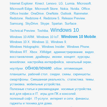
Lumia
Microsoft
Internet Explorer
,
Kinect
,
Lenovo
,
LG
,
,
,
Microsoft Edge
Microsoft Store
,
,
Nokia
,
Nvidia
,
Office
,
Office Insider
,
OneDrive
,
OneNote
,
Outlook
,
Rainmeter
,
Redstone
,
Redstone 4
,
Redstone 5
,
Release Preview
,
Surface
Samsung
,
SkyDrive
,
Skype
,
Spartan
,
,
Windows 10
Technical Preview
,
Toshiba
,
,
Windows 10 Mobile
Windows 10 ARM
,
Windows 10 IoT
,
,
Windows 10 X
,
Windows 11
,
Windows 9
,
Windows Holographic
,
Windows Insider
,
Windows Phone
,
Xbox
Windows RT
,
,
XWidget
,
администрирование
,
видео
,
восстановление
,
драйверы
,
иконки
,
концепт
,
курсоры
,
настройка интерфейса
моноблоки
,
,
начальный экран
,
обновление
обои
ноутбуки
,
,
,
оптимизация
,
планшеты
скриншоты
,
рабочий стол
,
скидки
,
скины
,
,
смартфоны
темы
,
Смешанная реальность
,
статистика
,
,
установка
,
мобильные устройства
,
Полезные статьи и рекомендации
,
носимые устройства
,
всё для офиса и IT
,
игры для ПК и консолей
,
полезный софт
,
IT-услуги
,
интернет и сети
,
финансы
,
гаджеты и техника для дома
,