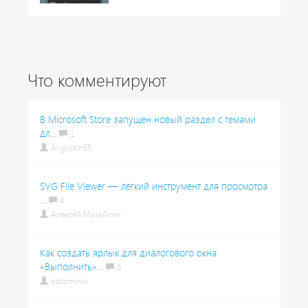
Что комментируют
В Microsoft Store запущен новый раздел с темами
дл...
1
Avgustin85
SVG File Viewer — лёгкий инструмент для просмотра
...
4
Алексей Михайлин
Как создать ярлык для диалогового окна
«Выполнить»...
6
oblominsk