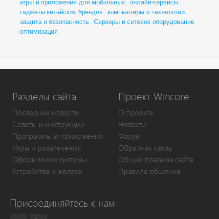
игры и приложения для мобильных
,
онлайн-сервисы
,
гаджеты китайских брендов
,
компьютеры и технологии
,
защита и безопасность
,
Серверы и сетевое оборудование
,
оптимизация
Разделы сайта
Проект Wincore
Последние новости
О проекте
Советы и инструкции
Новости
Программы и приложения
Форум
Игры и развлечения
Обратная связь
Оформление системы
Общие правила сайта
Устройства и железо
Правила общения
Присоединяйтесь к нам