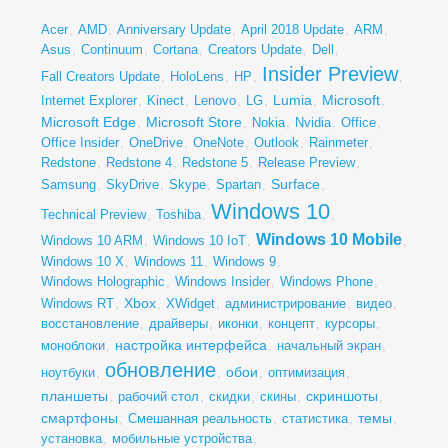
Acer
,
AMD
,
Anniversary Update
,
April 2018 Update
,
ARM
,
Asus
,
Continuum
,
Cortana
,
Creators Update
,
Dell
,
Insider Preview
Fall Creators Update
,
HoloLens
,
HP
,
,
Lumia
Microsoft
Internet Explorer
,
Kinect
,
Lenovo
,
LG
,
,
,
Microsoft Edge
Microsoft Store
,
,
Nokia
,
Nvidia
,
Office
,
Office Insider
,
OneDrive
,
OneNote
,
Outlook
,
Rainmeter
,
Redstone
,
Redstone 4
,
Redstone 5
,
Release Preview
,
Surface
Samsung
,
SkyDrive
,
Skype
,
Spartan
,
,
Windows 10
Technical Preview
,
Toshiba
,
,
Windows 10 Mobile
Windows 10 ARM
,
Windows 10 IoT
,
,
Windows 10 X
,
Windows 11
,
Windows 9
,
Windows Holographic
,
Windows Insider
,
Windows Phone
,
Xbox
Windows RT
,
,
XWidget
,
администрирование
,
видео
,
восстановление
,
драйверы
,
иконки
,
концепт
,
курсоры
,
настройка интерфейса
моноблоки
,
,
начальный экран
,
обновление
обои
ноутбуки
,
,
,
оптимизация
,
планшеты
скриншоты
,
рабочий стол
,
скидки
,
скины
,
,
смартфоны
темы
,
Смешанная реальность
,
статистика
,
,
установка
,
мобильные устройства
,