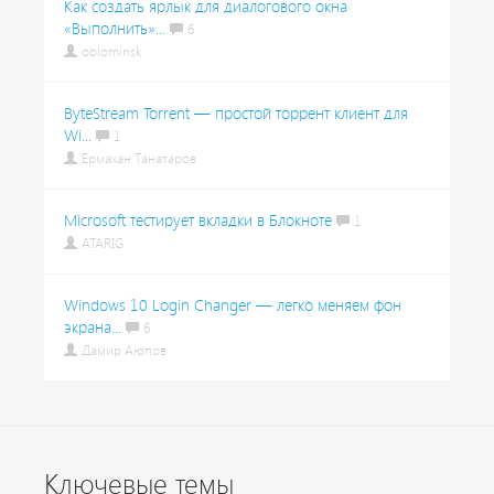
Как создать ярлык для диалогового окна
«Выполнить»...
6
oblominsk
ByteStream Torrent — простой торрент клиент для
Wi...
1
Ермахан Танатаров
Microsoft тестирует вкладки в Блокноте
1
ATARIG
Windows 10 Login Changer — легко меняем фон
экрана...
6
Дамир Аюпов
Ключевые темы