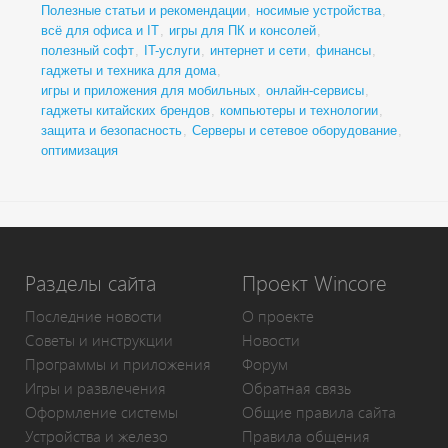
Полезные статьи и рекомендации
,
носимые устройства
,
всё для офиса и IT
,
игры для ПК и консолей
,
полезный софт
,
IT-услуги
,
интернет и сети
,
финансы
,
гаджеты и техника для дома
,
игры и приложения для мобильных
,
онлайн-сервисы
,
гаджеты китайских брендов
,
компьютеры и технологии
,
защита и безопасность
,
Серверы и сетевое оборудование
,
оптимизация
Разделы сайта
Проект Wincore
Последние новости
О проекте
Советы и инструкции
Новости
Программы и приложения
Форум
Игры и развлечения
Обратная связь
Оформление системы
Общие правила сайта
Устройства и железо
Правила общения