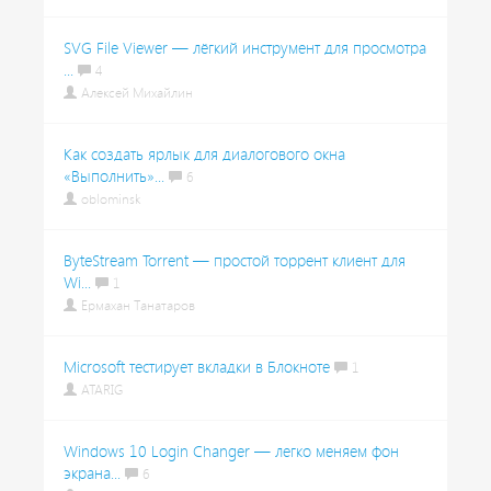
SVG File Viewer — лёгкий инструмент для просмотра
...
4
Алексей Михайлин
Как создать ярлык для диалогового окна
«Выполнить»...
6
oblominsk
ByteStream Torrent — простой торрент клиент для
Wi...
1
Ермахан Танатаров
Microsoft тестирует вкладки в Блокноте
1
ATARIG
Windows 10 Login Changer — легко меняем фон
экрана...
6