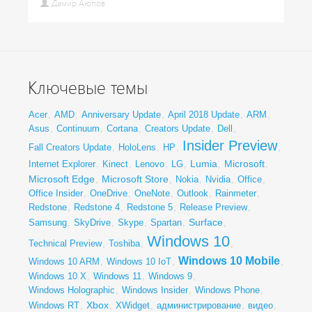
Дамир Аюпов
Ключевые темы
Acer
,
AMD
,
Anniversary Update
,
April 2018 Update
,
ARM
,
Asus
,
Continuum
,
Cortana
,
Creators Update
,
Dell
,
Insider Preview
Fall Creators Update
,
HoloLens
,
HP
,
,
Lumia
Microsoft
Internet Explorer
,
Kinect
,
Lenovo
,
LG
,
,
,
Microsoft Edge
Microsoft Store
,
,
Nokia
,
Nvidia
,
Office
,
Office Insider
,
OneDrive
,
OneNote
,
Outlook
,
Rainmeter
,
Redstone
,
Redstone 4
,
Redstone 5
,
Release Preview
,
Surface
Samsung
,
SkyDrive
,
Skype
,
Spartan
,
,
Windows 10
Technical Preview
,
Toshiba
,
,
Windows 10 Mobile
Windows 10 ARM
,
Windows 10 IoT
,
,
Windows 10 X
,
Windows 11
,
Windows 9
,
Windows Holographic
,
Windows Insider
,
Windows Phone
,
Xbox
Windows RT
,
,
XWidget
,
администрирование
,
видео
,