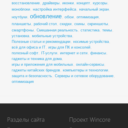
восстановление
,
драйверы
,
иконки
,
концепт
,
курсоры
,
настройка интерфейса
моноблоки
,
,
начальный экран
,
обновление
обои
ноутбуки
,
,
,
оптимизация
,
планшеты
скриншоты
,
рабочий стол
,
скидки
,
скины
,
,
смартфоны
темы
,
Смешанная реальность
,
статистика
,
,
установка
,
мобильные устройства
,
Полезные статьи и рекомендации
,
носимые устройства
,
всё для офиса и IT
,
игры для ПК и консолей
,
полезный софт
,
IT-услуги
,
интернет и сети
,
финансы
,
гаджеты и техника для дома
,
игры и приложения для мобильных
,
онлайн-сервисы
,
гаджеты китайских брендов
,
компьютеры и технологии
,
защита и безопасность
,
Серверы и сетевое оборудование
,
оптимизация
Разделы сайта
Проект Wincore