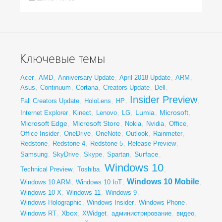
Ключевые темы
Acer
,
AMD
,
Anniversary Update
,
April 2018 Update
,
ARM
,
Asus
,
Continuum
,
Cortana
,
Creators Update
,
Dell
,
Insider Preview
Fall Creators Update
,
HoloLens
,
HP
,
,
Lumia
Microsoft
Internet Explorer
,
Kinect
,
Lenovo
,
LG
,
,
,
Microsoft Edge
Microsoft Store
,
,
Nokia
,
Nvidia
,
Office
,
Office Insider
,
OneDrive
,
OneNote
,
Outlook
,
Rainmeter
,
Redstone
,
Redstone 4
,
Redstone 5
,
Release Preview
,
Surface
Samsung
,
SkyDrive
,
Skype
,
Spartan
,
,
Windows 10
Technical Preview
,
Toshiba
,
,
Windows 10 Mobile
Windows 10 ARM
,
Windows 10 IoT
,
,
Windows 10 X
,
Windows 11
,
Windows 9
,
Windows Holographic
,
Windows Insider
,
Windows Phone
,
Xbox
Windows RT
,
,
XWidget
,
администрирование
,
видео
,