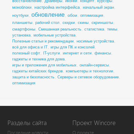
восстановление
,
драйверы
,
иконки
,
концепт
,
курсоры
,
настройка интерфейса
моноблоки
,
,
начальный экран
,
обновление
обои
ноутбуки
,
,
,
оптимизация
,
планшеты
скриншоты
,
рабочий стол
,
скидки
,
скины
,
,
смартфоны
темы
,
Смешанная реальность
,
статистика
,
,
установка
,
мобильные устройства
,
Полезные статьи и рекомендации
,
носимые устройства
,
всё для офиса и IT
,
игры для ПК и консолей
,
полезный софт
,
IT-услуги
,
интернет и сети
,
финансы
,
гаджеты и техника для дома
,
игры и приложения для мобильных
,
онлайн-сервисы
,
гаджеты китайских брендов
,
компьютеры и технологии
,
защита и безопасность
,
Серверы и сетевое оборудование
,
оптимизация
Разделы сайта
Проект Wincore
Последние новости
О проекте