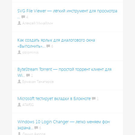
SVG File Viewer — лёгкий инструмент для просмотра
...
4
Алексей Михайлин
Как создать ярлык для диалогового окна
«Выполнить»...
6
oblominsk
ByteStream Torrent — простой торрент клиент для
Wi...
1
Ермахан Танатаров
Microsoft тестирует вкладки в Блокноте
1
ATARIG
Windows 10 Login Changer — легко меняем фон
экрана...
6
Дамир Аюпов