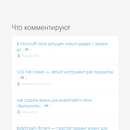
Что комментируют
В Microsoft Store запущен новый раздел с темами
дл...
1
Avgustin85
SVG File Viewer — лёгкий инструмент для просмотра
...
4
Алексей Михайлин
Как создать ярлык для диалогового окна
«Выполнить»...
6
oblominsk
ByteStream Torrent — простой торрент клиент для