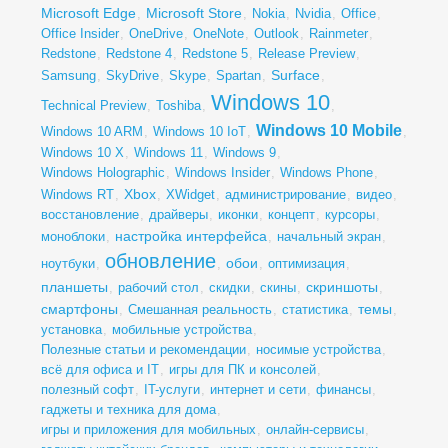
Microsoft Edge
Microsoft Store
,
,
Nokia
,
Nvidia
,
Office
,
Office Insider
,
OneDrive
,
OneNote
,
Outlook
,
Rainmeter
,
Redstone
,
Redstone 4
,
Redstone 5
,
Release Preview
,
Surface
Samsung
,
SkyDrive
,
Skype
,
Spartan
,
,
Windows 10
Technical Preview
,
Toshiba
,
,
Windows 10 Mobile
Windows 10 ARM
,
Windows 10 IoT
,
,
Windows 10 X
,
Windows 11
,
Windows 9
,
Windows Holographic
,
Windows Insider
,
Windows Phone
,
Xbox
Windows RT
,
,
XWidget
,
администрирование
,
видео
,
восстановление
,
драйверы
,
иконки
,
концепт
,
курсоры
,
настройка интерфейса
моноблоки
,
,
начальный экран
,
обновление
обои
ноутбуки
,
,
,
оптимизация
,
планшеты
скриншоты
,
рабочий стол
,
скидки
,
скины
,
,
смартфоны
темы
,
Смешанная реальность
,
статистика
,
,
установка
,
мобильные устройства
,
Полезные статьи и рекомендации
,
носимые устройства
,
всё для офиса и IT
,
игры для ПК и консолей
,
полезный софт
,
IT-услуги
,
интернет и сети
,
финансы
,
гаджеты и техника для дома
,
игры и приложения для мобильных
,
онлайн-сервисы
,