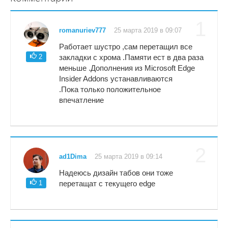
1
romanuriev777
25 марта 2019 в 09:07
Работает шустро ,сам перетащил все
2
закладки с хрома .Памяти ест в два раза
меньше .Дополнения из Microsoft Edge
Insider Addons устанавливаются
.Пока только положительное
впечатление
2
ad1Dima
25 марта 2019 в 09:14
Надеюсь дизайн табов они тоже
1
перетащат с текущего edge