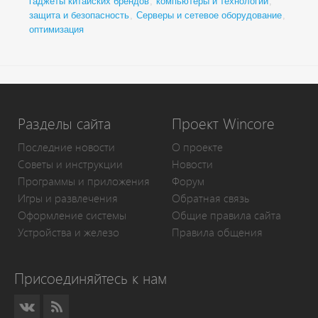
гаджеты китайских брендов
,
компьютеры и технологии
,
защита и безопасность
,
Серверы и сетевое оборудование
,
оптимизация
Разделы сайта
Проект Wincore
Последние новости
О проекте
Советы и инструкции
Новости
Программы и приложения
Форум
Игры и развлечения
Обратная связь
Оформление системы
Общие правила сайта
Устройства и железо
Правила общения
Присоединяйтесь к нам