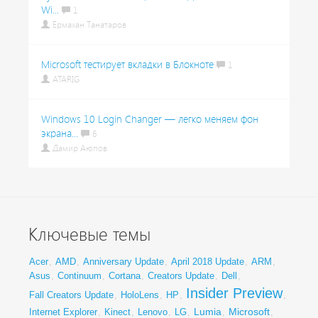
Wi...
1
Ермахан Танатаров
Microsoft тестирует вкладки в Блокноте
1
ATARIG
Windows 10 Login Changer — легко меняем фон
экрана...
6
Дамир Аюпов
Ключевые темы
Acer
,
AMD
,
Anniversary Update
,
April 2018 Update
,
ARM
,
Asus
,
Continuum
,
Cortana
,
Creators Update
,
Dell
,
Insider Preview
Fall Creators Update
,
HoloLens
,
HP
,
,
Lumia
Microsoft
Internet Explorer
,
Kinect
,
Lenovo
,
LG
,
,
,