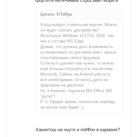
фортеля нелечимые сбросами творить
Цитата: ViTaRga
Когда выйдет стабильная версия. Можно
ли будет скачать дистрибутив?
Использую Windows 10 LTSC 2019, там
нет в составе MS Edge.
Думаю, что должны дать возможность
устанавливать из дистрибутива с целью
популяризации своего браузера.
Если всё сделают как нужно, то можно
ещё больше погрузиться в экосистему
Microsoft. Сейчас на Android уже есть
всё необходимое, осталось дело за
браузером на десктопе.
Ну, и конечно, подписка MS Office 365
"рулит"!
P. S. Придёт время, полностью перейду
на экосистему Apple :-)
Хакинтош на ноуте и гейФон в кармане?