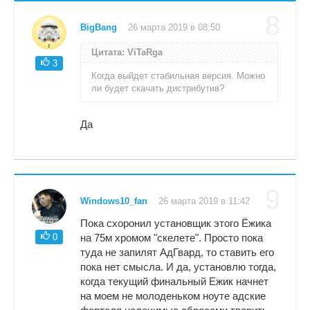
8
BigBang
26 марта 2019 в 08:50
Цитата: ViTaRga
3
Когда выйдет стабильная версия. Можно
ли будет скачать дистрибутив?
Да
9
Windows10_fan
26 марта 2019 в 11:42
Пока схоронил установщик этого Ёжика
0
на 75м хромом "скелете". Просто пока
туда не запилят АдГвард, то ставить его
пока нет смысла. И да, установлю тогда,
когда текущий финальный Ежик начнет
на моем не молоденьком ноуте адские